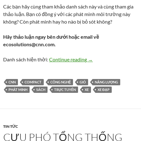
Các bạn hãy cùng tham khảo danh sách này và cùng tham gia
thảo luận. Bạn có đồng ý với các phát minh môi trường này
không? Còn phát minh hay ho nào bị bỏ sót không?
Hãy thảo luận ngay bên dưới hoặc email về
ecosolutions@cnn.com
.
Những phát minh môi tr
Danh sách hiện thời:
Continue reading
→
CNN
COMPACT
CÔNG NGHỆ
GIÓ
NĂNG LƯỢNG
PHÁT MINH
SÁCH
TRỰC TUYẾN
XE
XE ĐẠP
TIN TỨC
CỰU PHÓ TỔNG THỐNG