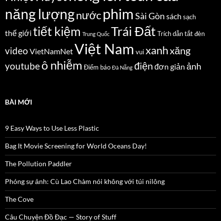
năng lượng
phim
nước
Sài Gòn
sách
sạch
Trái Đất
tiết kiệm
thế giới
Trích dẫn
tắt đèn
Trung Quốc
Việt Nam
xanh
xăng
video
VietNamNet
vui
ô nhiễm
điện
youtube
ảnh
đơn giản
Điểm báo
Đà Nẵng
BÀI MỚI
9 Easy Ways to Use Less Plastic
Bag It Movie Screening for World Oceans Day!
The Pollution Paddler
Phóng sự ảnh: Cù Lao Chàm nói không với túi nilông
The Cove
Câu Chuyện Đồ Đạc — Story of Stuff