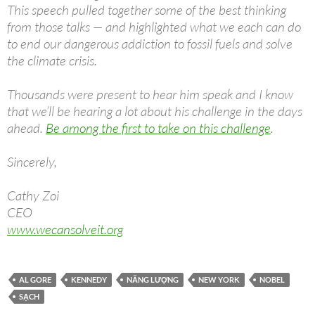
This speech pulled together some of the best thinking
from those talks — and highlighted what we each can do
to end our dangerous addiction to fossil fuels and solve
the climate crisis.
Thousands were present to hear him speak and I know
that we’ll be hearing a lot about his challenge in the days
ahead.
Be among the first to take on this challenge
.
Sincerely,
Cathy Zoi
CEO
www.wecansolveit.org
AL GORE
KENNEDY
NĂNG LƯỢNG
NEW YORK
NOBEL
SẠCH