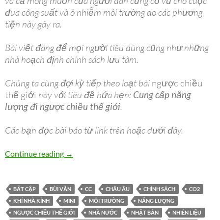
và cả mong muốn của người dân cũng cổ vũ cho cuộc
đua công suất và ô nhiễm môi trường do các phương
tiện này gây ra.
Bài viết đáng để mọi người tiêu dùng cũng như những
nhà hoạch định chính sách lưu tâm.
Chúng ta cùng đợi kỳ tiếp theo loạt bài
ngược chiều
thế giới
này với tiêu đề hứa hẹn:
Cung cấp năng
lượng đi ngược chiều thế giới
.
Các bạn đọc bài báo từ link trên hoặc dưới đây.
Ngược chiều thế giới
Continue reading
→
BẤT CẬP
BÙI VĂN
CC
CHÂU ÂU
CHÍNH SÁCH
CO2
KHÍ NHÀ KÍNH
MINI
MÔI TRƯỜNG
NĂNG LƯỢNG
NGƯỢC CHIỀU THẾ GIỚI
NHÀ NƯỚC
NHẬT BẢN
NHIÊN LIỆU