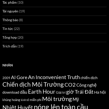
Tác phẩm
(10)
Tài nguyên
(19)
Thông báo
(8)
Tin tức
(22)
Tổng hợp
(20)
Trích dẫn
(19)
NHÃN
An Inconvenient Truth
Al Gore
chiến dịch
2009
Chiến dịch Môi Trường
CO2
Công nghệ
Earth Hour
giờ Trái Đất
dầu
download
Hà Nội
Giải trí
Môi trường
Mỹ
khủng hoảng
miễn phí
kinh tế
nóng lên toàn cầu
Nhiệt Huyết