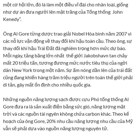
một cơ hội lớn, đó là làm một điều vĩ đại cho nhân loại, giống
như dự án đưa người lên mặt trăng của Tổng thống John
Kenedy”.
Ông Al Gore từng dược trao giải Nobel Hòa bình năm 2007 vì
các nỗ lực vận động về thay đổi khí hậu toàn cầu. Theo ông, sự
thay dổi khí hậu Trái Đất đã nghiêm trọng hơn mức dự báo.
Mỗi ngày, tảng băng lớn nhất thế giới Jakobshavn tan chảy
mất 20 triệu tấn, tương đương mức nước tiêu thụ của ngời
dân New York trong một năm. Sự ấm nóng dần lên của trái đất
cũng đang khiến hàng trăm triệu người trên toàn thế giới phải
di tản, gây mất ổn định cho nhiều quốc gia.
Những nguồn năng lượng sạch được cựu Phó tổng thống Al
Gore đưa ra là sản xuất điện bằng sức gió, năng lượng mặt
trời và các nguồn tài ngyên không chứa carbon khác. Theo kế
hoạch của ông Gore, 20% nhu cầu năng lượng nhu cầu của Mỹ
vẫn sẽ phải dựa vào nguồn năng lượng nguyên tử.