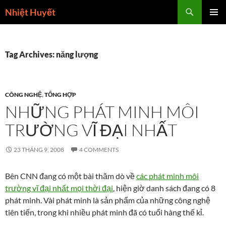
Skip
Search
Nhiệt Huyết
to
PRIMAR
content
MENU
Tag Archives: năng lượng
CÔNG NGHỆ
,
TỔNG HỢP
NHỮNG PHÁT MINH MÔI
TRƯỜNG VĨ ĐẠI NHẤT
23 THÁNG 9, 2008
4 COMMENTS
Bên CNN đang có một bài thăm dò về
các phát minh môi
trường vĩ đại nhất mọi thời đại
, hiện giờ danh sách đang có 8
phát minh. Vài phát minh là sản phẩm của những công nghệ
tiên tiến, trong khi nhiều phát minh đã có tuổi hàng thế kỉ.