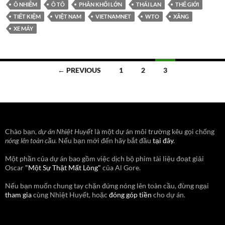
Ô NHIỄM
Ô TÔ
PHÂN KHỐI LỚN
THÁI LAN
THẾ GIỚI
TIẾT KIỆM
VIỆT NAM
VIETNAMNET
WTO
XĂNG
XE MÁY
Posts
← PREVIOUS
1
2
3
navigation
Chào bạn,
dự án Nhiệt Huyết
là một dự án môi trường kêu gọi chống
nóng lên toàn cầu
. Nếu bạn mới đến hãy bắt đầu
tại đây
.
Một phần của dự án bao gồm việc dịch bộ phim tài liệu đoạt giải
Oscar
"Một Sự Thật Mất Lòng"
của Al Gore.
Nếu bạn muốn chung tay chặn đứng nóng lên toàn cầu, đừng ngại
tham gia
cùng Nhiệt Huyết, hoặc
đóng góp tiền
cho dự án.