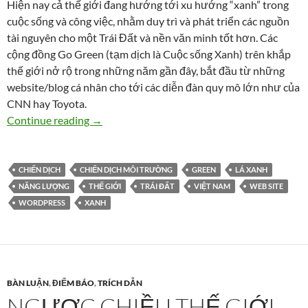
Hiện nay cả thế giới đang hướng tới xu hướng “xanh” trong
cuộc sống và công việc, nhằm duy trì và phát triển các nguồn
tài nguyên cho một Trái Đất và nền văn minh tốt hơn. Các
cộng đồng Go Green (tạm dịch là Cuộc sống Xanh) trên khắp
thế giới nở rộ trong những năm gần đây, bắt đầu từ những
website/blog cá nhân cho tới các diễn đàn quy mô lớn như của
CNN hay Toyota.
Vietnam Going Green
Continue reading
→
CHIẾN DỊCH
CHIẾN DỊCH MÔI TRƯỜNG
GREEN
LÁ XANH
NĂNG LƯỢNG
THẾ GIỚI
TRÁI ĐẤT
VIỆT NAM
WEB SITE
WORDPRESS
XANH
BÀN LUẬN
,
ĐIỂM BÁO
,
TRÍCH DẪN
NGƯỢC CHIỀU THẾ GIỚI