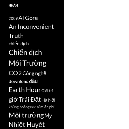
NHÃN
Al Gore
2009
An Inconvenient
Truth
chiến dịch
Chiến dịch
Môi Trường
CO2
Công nghệ
dầu
download
Earth Hour
Giải trí
giờ Trái Đất
Hà Nội
khủng hoảng
miễn phí
kinh tế
Môi trường
Mỹ
Nhiệt Huyết