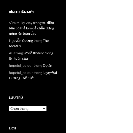
BÌNH LUẬN MỚI
Sấm Milky Way
trong
50 điều
bạn có thể làm để chặn đứng
nóng lên toàn cầu
Nguyễn Cường
trong
The
Meatrix
AB
trong
Sơ đồ tư duy: Nóng
lên toàn cầu
hopeful_colour
trong
Dự án
hopeful_colour
trong
Ngày Đại
Dương Thế Giới
LƯU TRỮ
Lưu
trữ
LỊCH