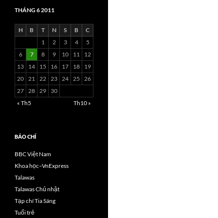
THÁNG 6 2011
H
B
T
N
S
B
C
1
2
3
4
5
6
7
8
9
10
11
12
13
14
15
16
17
18
19
20
21
22
23
24
25
26
27
28
29
30
« Th5
Th10 »
BÁO CHÍ
BBC Việt Nam
Khoa học–VnExpress
Talawas
Talawas Chủ nhật
Tạp chí Tia Sáng
Tuổi trẻ