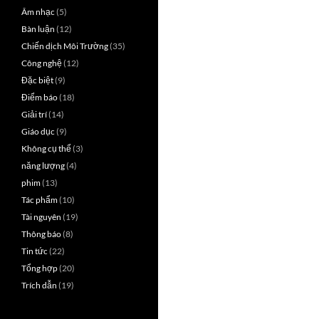
Âm nhạc
(5)
Bàn luận
(12)
Chiến dịch Môi Trường
(35)
Công nghệ
(12)
Đặc biệt
(9)
Điểm báo
(18)
Giải trí
(14)
Giáo dục
(9)
Không cụ thể
(3)
năng lượng
(4)
phim
(13)
Tác phẩm
(10)
Tài nguyên
(19)
Thông báo
(8)
Tin tức
(22)
Tổng hợp
(20)
Trích dẫn
(19)