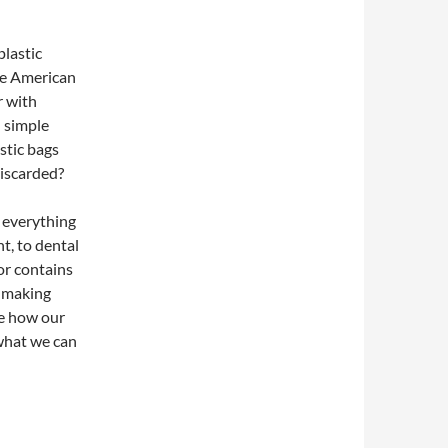
plastic
age American
r with
h simple
stic bags
discarded?
y everything
t, to dental
or contains
c-making
ee how our
 what we can