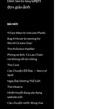
điện
Điểm báo
Đà Nẵng
ảnh
đơn giản
BÀI MỚI
9 Easy Ways to Use Less Plastic
Bag It Movie Screening for
World Oceans Day!
The Pollution Paddler
Phóng sự ảnh: Cù Lao Chàm
nói không với túi nilông
The Cove
Câu Chuyện Đồ Đạc — Story of
Stuff
Ngày Đại Dương Thế Giới
The Meatrix
Nhiệt Huyết đang xây dựng
website mới
Câu chuyện nước đóng chai