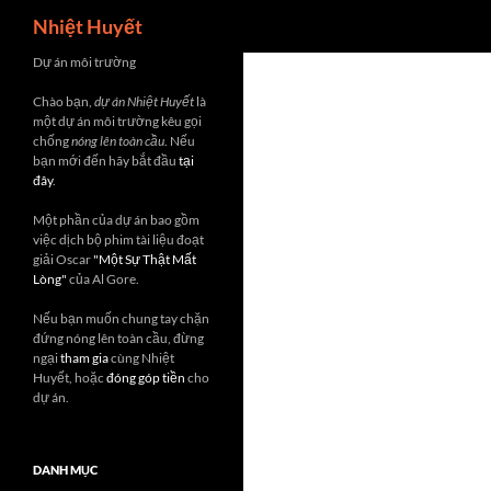
Search
Nhiệt Huyết
Skip
Dự án môi trường
to
Chào bạn,
dự án Nhiệt Huyết
là
content
một dự án môi trường kêu gọi
chống
nóng lên toàn cầu
. Nếu
bạn mới đến hãy bắt đầu
tại
đây
.
Một phần của dự án bao gồm
việc dịch bộ phim tài liệu đoạt
giải Oscar
"Một Sự Thật Mất
Lòng"
của Al Gore.
Nếu bạn muốn chung tay chặn
đứng nóng lên toàn cầu, đừng
ngại
tham gia
cùng Nhiệt
Huyết, hoặc
đóng góp tiền
cho
dự án.
DANH MỤC