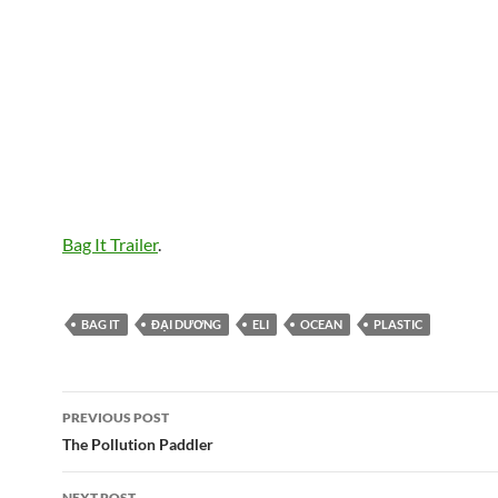
Bag It Trailer
.
BAG IT
ĐẠI DƯƠNG
ELI
OCEAN
PLASTIC
Post
PREVIOUS POST
navigation
The Pollution Paddler
NEXT POST