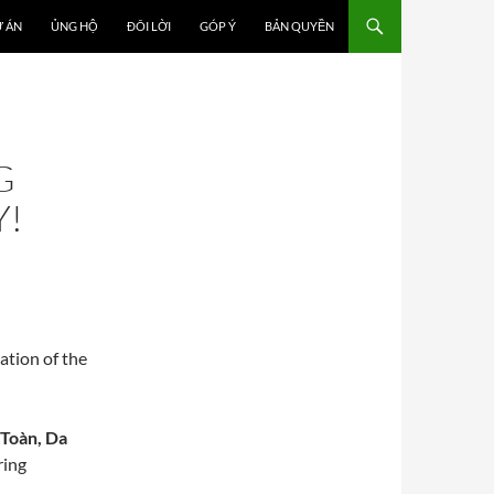
 ÁN
ỦNG HỘ
ĐÔI LỜI
GÓP Ý
BẢN QUYỀN
G
Y!
ration of the
Toàn, Da
ring