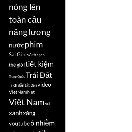
nóng lên
toàn cầu
năng lượng
phim
nước
Sài Gòn
sách
sạch
tiết kiệm
thế giới
Trái Đất
Trung Quốc
video
Trích dẫn
tắt đèn
VietNamNet
Việt Nam
vui
xanh
xăng
ô nhiễm
youtube