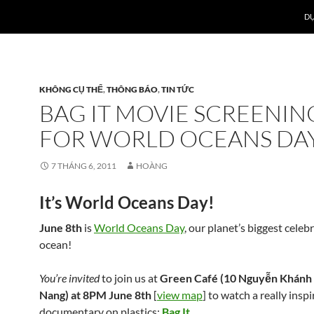
DỰ
KHÔNG CỤ THỂ
,
THÔNG BÁO
,
TIN TỨC
BAG IT MOVIE SCREENIN
FOR WORLD OCEANS DA
7 THÁNG 6, 2011
HOÀNG
It’s World Oceans Day!
June 8th
is
World Oceans Day
, our planet’s biggest celeb
ocean!
You’re invited
to join us at
Green Café (10 Nguyễn Khánh 
Nang) at 8PM June 8th
[
view map
] to watch a really inspi
documentary on plastics:
Bag It
.