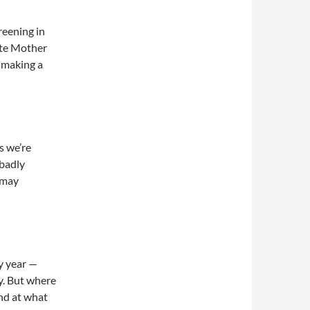
reening in
ate Mother
d making a
s we’re
 badly
 may
y year —
y. But where
and at what