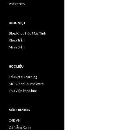
VnExpress
BLOG VIỆT
Blog Khoa Học Máy Tính
Khoa Trần
Minh Biện
HỌC LIỆU
EduNet e-Learning
MIT OpenCourseWare
Thư viện khoa học
MÔI TRƯỜNG
C4E VN
Đà Nẵng Xanh