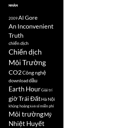
NHÃN
Al Gore
2009
An Inconvenient
Truth
chiến dịch
Chiến dịch
Môi Trường
CO2
Công nghệ
dầu
download
Earth Hour
Giải trí
giờ Trái Đất
Hà Nội
khủng hoảng
miễn phí
kinh tế
Môi trường
Mỹ
Nhiệt Huyết