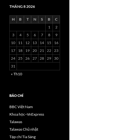
THÁNG 8 2026
H
B
T
N
S
B
C
1
2
3
4
5
6
7
8
9
10
11
12
13
14
15
16
17
18
19
20
21
22
23
24
25
26
27
28
29
30
31
« Th10
BÁO CHÍ
BBC Việt Nam
Khoa học–VnExpress
Talawas
Talawas Chủ nhật
Tạp chí Tia Sáng