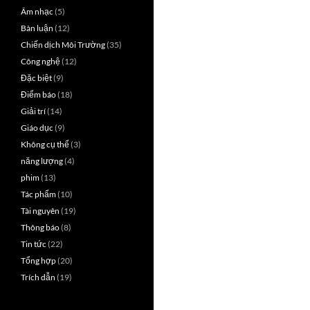
Âm nhạc
(5)
Bàn luận
(12)
Chiến dịch Môi Trường
(35)
Công nghệ
(12)
Đặc biệt
(9)
Điểm báo
(18)
Giải trí
(14)
Giáo dục
(9)
Không cụ thể
(3)
năng lượng
(4)
phim
(13)
Tác phẩm
(10)
Tài nguyên
(19)
Thông báo
(8)
Tin tức
(22)
Tổng hợp
(20)
Trích dẫn
(19)