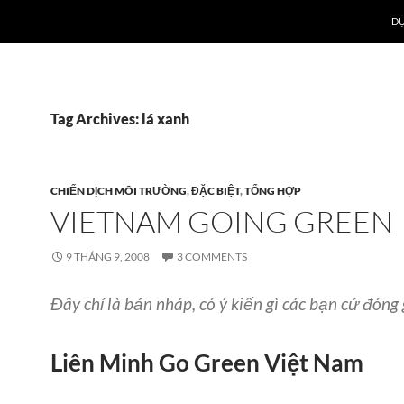
DỰ
Tag Archives: lá xanh
CHIẾN DỊCH MÔI TRƯỜNG
,
ĐẶC BIỆT
,
TỔNG HỢP
VIETNAM GOING GREEN
9 THÁNG 9, 2008
3 COMMENTS
Đây chỉ là bản nháp, có ý kiến gì các bạn cứ đóng
Liên Minh Go Green Việt Nam