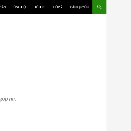
 ÁN
ỦNG HỘ
ĐÔI LỜI
GÓP Ý
BẢN QUYỀN
 góp ha.