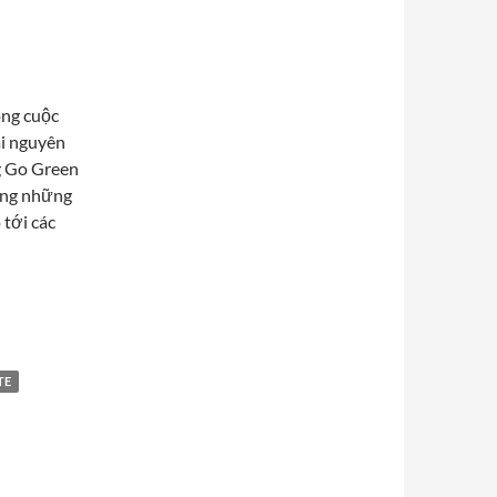
ong cuộc
ài nguyên
g Go Green
rong những
 tới các
TE