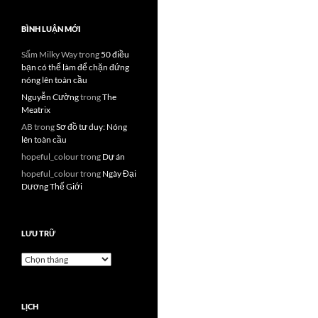
BÌNH LUẬN MỚI
Sấm Milky Way
trong
50 điều
bạn có thể làm để chặn đứng
nóng lên toàn cầu
Nguyễn Cường
trong
The
Meatrix
AB
trong
Sơ đồ tư duy: Nóng
lên toàn cầu
hopeful_colour
trong
Dự án
hopeful_colour
trong
Ngày Đại
Dương Thế Giới
LƯU TRỮ
Lưu
trữ
LỊCH