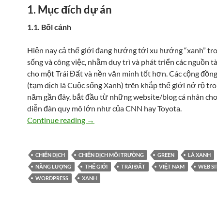
1. Mục đích dự án
1.1. Bối cảnh
Hiện nay cả thế giới đang hướng tới xu hướng “xanh” tr
sống và công việc, nhằm duy trì và phát triển các nguồn t
cho một Trái Đất và nền văn minh tốt hơn. Các cộng đồn
(tạm dịch là Cuộc sống Xanh) trên khắp thế giới nở rộ t
năm gần đây, bắt đầu từ những website/blog cá nhân cho
diễn đàn quy mô lớn như của CNN hay Toyota.
Vietnam Going Green
Continue reading
→
CHIẾN DỊCH
CHIẾN DỊCH MÔI TRƯỜNG
GREEN
LÁ XANH
NĂNG LƯỢNG
THẾ GIỚI
TRÁI ĐẤT
VIỆT NAM
WEB SI
WORDPRESS
XANH