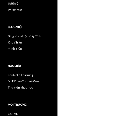
Tuổi trẻ
VnExpress
BLOG VIỆT
Blog Khoa Học Máy Tính
Khoa Trần
Minh Biện
HỌC LIỆU
EduNet e-Learning
MIT OpenCourseWare
Thư viện khoa học
MÔI TRƯỜNG
C4E VN