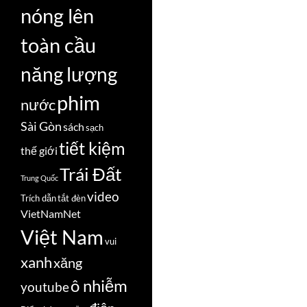
nóng lên
toàn cầu
năng lượng
phim
nước
Sài Gòn
sách
sạch
tiết kiệm
thế giới
Trái Đất
Trung Quốc
video
Trích dẫn
tắt đèn
VietNamNet
Việt Nam
vui
xanh
xăng
ô nhiễm
youtube