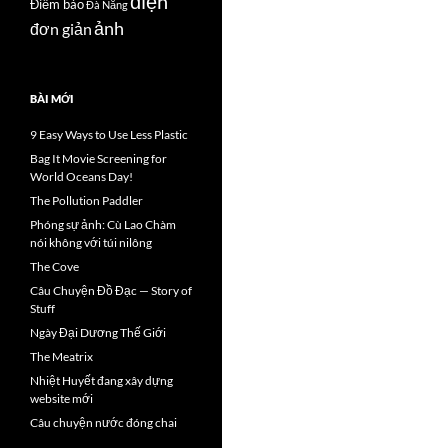
điện
Điểm báo
Đà Nẵng
ảnh
đơn giản
BÀI MỚI
9 Easy Ways to Use Less Plastic
Bag It Movie Screening for
World Oceans Day!
The Pollution Paddler
Phóng sự ảnh: Cù Lao Chàm
nói không với túi nilông
The Cove
Câu Chuyện Đồ Đạc — Story of
Stuff
Ngày Đại Dương Thế Giới
The Meatrix
Nhiệt Huyết đang xây dựng
website mới
Câu chuyện nước đóng chai