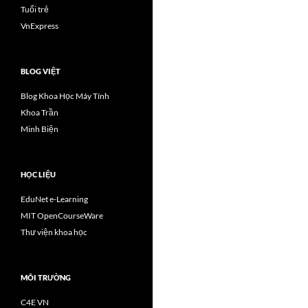
Tuổi trẻ
VnExpress
BLOG VIỆT
Blog Khoa Học Máy Tính
Khoa Trần
Minh Biện
HỌC LIỆU
EduNet e-Learning
MIT OpenCourseWare
Thư viện khoa học
MÔI TRƯỜNG
C4E VN