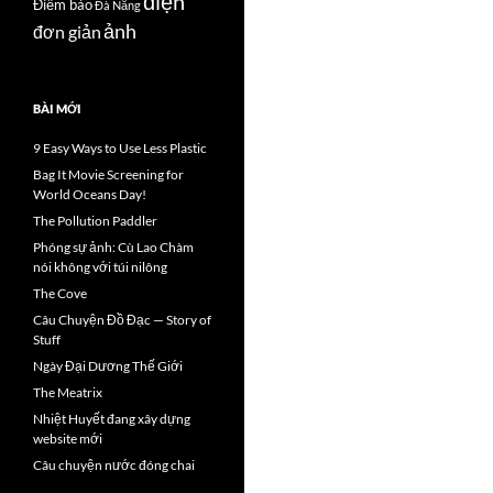
điện
Điểm báo
Đà Nẵng
ảnh
đơn giản
BÀI MỚI
9 Easy Ways to Use Less Plastic
Bag It Movie Screening for
World Oceans Day!
The Pollution Paddler
Phóng sự ảnh: Cù Lao Chàm
nói không với túi nilông
The Cove
Câu Chuyện Đồ Đạc — Story of
Stuff
Ngày Đại Dương Thế Giới
The Meatrix
Nhiệt Huyết đang xây dựng
website mới
Câu chuyện nước đóng chai