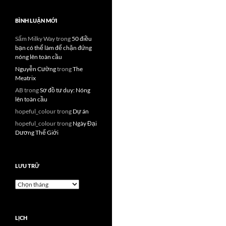
BÌNH LUẬN MỚI
Sấm Milky Way
trong
50 điều
bạn có thể làm để chặn đứng
nóng lên toàn cầu
Nguyễn Cường
trong
The
Meatrix
AB
trong
Sơ đồ tư duy: Nóng
lên toàn cầu
hopeful_colour
trong
Dự án
hopeful_colour
trong
Ngày Đại
Dương Thế Giới
LƯU TRỮ
Lưu
trữ
LỊCH