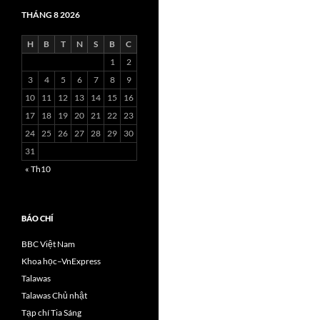
THÁNG 8 2026
H
B
T
N
S
B
C
1
2
3
4
5
6
7
8
9
10
11
12
13
14
15
16
17
18
19
20
21
22
23
24
25
26
27
28
29
30
31
« Th10
BÁO CHÍ
BBC Việt Nam
Khoa học–VnExpress
Talawas
Talawas Chủ nhật
Tạp chí Tia Sáng