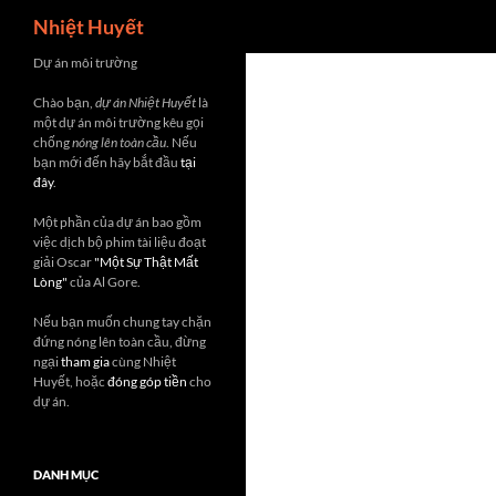
Search
Nhiệt Huyết
Skip
Dự án môi trường
to
Chào bạn,
dự án Nhiệt Huyết
là
content
một dự án môi trường kêu gọi
chống
nóng lên toàn cầu
. Nếu
bạn mới đến hãy bắt đầu
tại
đây
.
Một phần của dự án bao gồm
việc dịch bộ phim tài liệu đoạt
giải Oscar
"Một Sự Thật Mất
Lòng"
của Al Gore.
Nếu bạn muốn chung tay chặn
đứng nóng lên toàn cầu, đừng
ngại
tham gia
cùng Nhiệt
Huyết, hoặc
đóng góp tiền
cho
dự án.
DANH MỤC