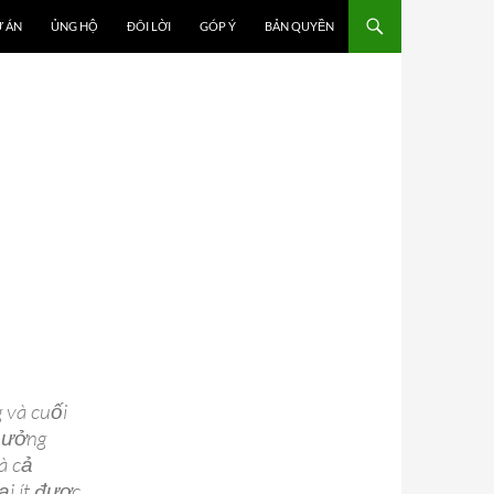
 ÁN
ỦNG HỘ
ĐÔI LỜI
GÓP Ý
BẢN QUYỀN
 và cuối
 hưởng
à cả
ại ít được