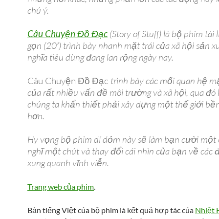
chú ý.
Câu Chuyện Đồ Đạc
(Story of Stuff) là bộ phim tài
gọn (20′) trình bày nhanh mặt trái của xã hội sản x
nghĩa tiêu dùng đang lan rộng ngày nay.
Câu Chuyện Đồ Đạc
trình bày các mối quan hệ mậ
của rất nhiều vấn đề môi trường và xã hội, qua đó 
chúng ta khẩn thiết phải xây dựng một thế giới bề
hơn.
Hy vọng bộ phim dí dỏm này sẽ làm bạn cười một 
nghĩ một chút và thay đổi cái nhìn của bạn về các
xung quanh vĩnh viễn.
Trang web của phim
.
Bản tiếng Việt của bộ phim là kết quả hợp tác của
Nhiệt 