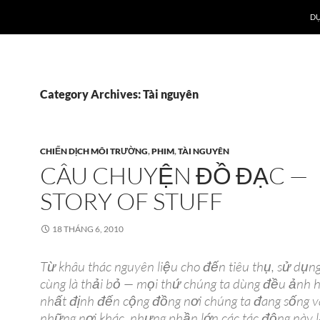
DỰ
Category Archives: Tài nguyên
CHIẾN DỊCH MÔI TRƯỜNG
,
PHIM
,
TÀI NGUYÊN
CÂU CHUYỆN ĐỒ ĐẠC —
STORY OF STUFF
18 THÁNG 6, 2010
Từ khâu thác nguyên liệu cho đến tiêu thụ, sử dụng
cùng là thải bỏ — mọi thứ chúng ta dùng đều ảnh
nhất định đến cộng đồng nơi chúng ta đang sống v
những nơi khác, nhưng phần lớn các tác động này l