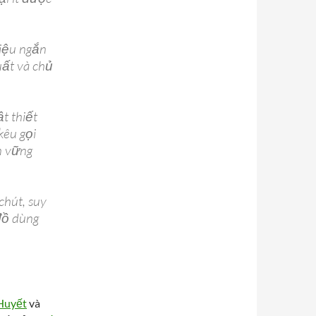
 liệu ngắn
uất và chủ
t thiết
kêu gọi
n vững
chút, suy
 đồ dùng
Huyết
và