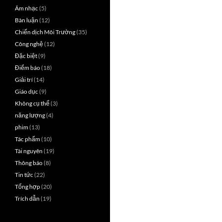
Âm nhạc
(5)
Bàn luận
(12)
Chiến dịch Môi Trường
(35)
Công nghệ
(12)
Đặc biệt
(9)
Điểm báo
(18)
Giải trí
(14)
Giáo dục
(9)
Không cụ thể
(3)
năng lượng
(4)
phim
(13)
Tác phẩm
(10)
Tài nguyên
(19)
Thông báo
(8)
Tin tức
(22)
Tổng hợp
(20)
Trích dẫn
(19)