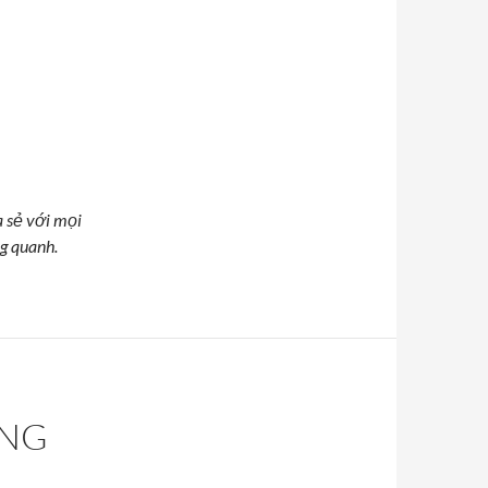
a sẻ với mọi
g quanh.
ÔNG