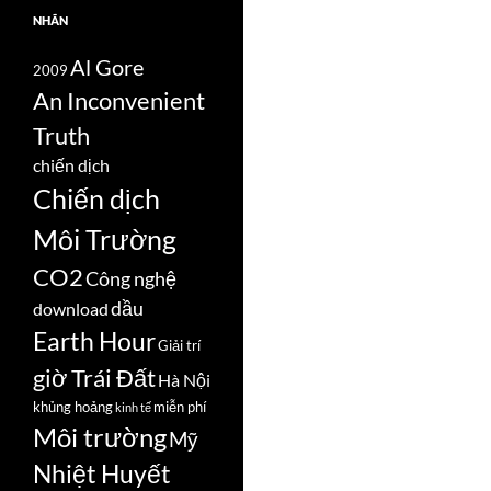
NHÃN
Al Gore
2009
An Inconvenient
Truth
chiến dịch
Chiến dịch
Môi Trường
CO2
Công nghệ
dầu
download
Earth Hour
Giải trí
giờ Trái Đất
Hà Nội
khủng hoảng
miễn phí
kinh tế
Môi trường
Mỹ
Nhiệt Huyết