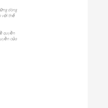
hững dòng
à với thế
về quyền
 quyền của