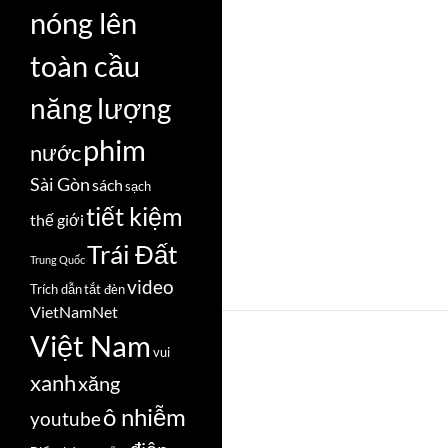
nóng lên
toàn cầu
năng lượng
phim
nước
Sài Gòn
sách
sạch
tiết kiệm
thế giới
Trái Đất
Trung Quốc
video
Trích dẫn
tắt đèn
VietNamNet
Việt Nam
vui
xanh
xăng
ô nhiễm
youtube