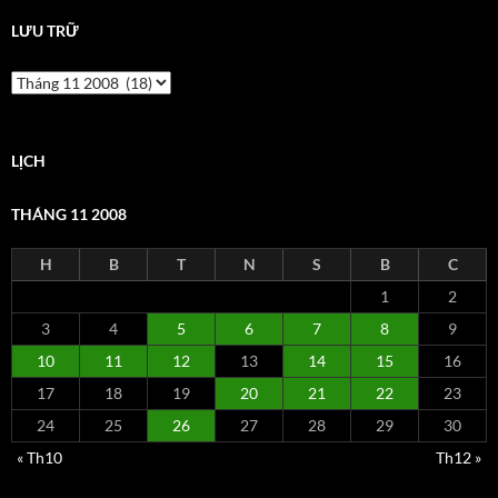
LƯU TRỮ
Lưu
trữ
LỊCH
THÁNG 11 2008
H
B
T
N
S
B
C
1
2
3
4
5
6
7
8
9
10
11
12
13
14
15
16
17
18
19
20
21
22
23
24
25
26
27
28
29
30
« Th10
Th12 »