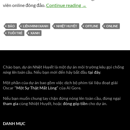
nhiethuyet.org lên báo
viên online đông đảo.
Continue reading
→
BÁO
LIÊN MINH XANH
NHIỆT HUYẾT
OFFLINE
ONLINE
TUỔI TRẺ
XANH
Chào bạn,
dự án Nhiệt Huyết
là một dự án môi trường kêu gọi chống
nóng lên toàn cầu
. Nếu bạn mới đến hãy bắt đầu
tại đây
.
Một phần của dự án bao gồm việc dịch bộ phim tài liệu đoạt giải
Oscar
"Một Sự Thật Mất Lòng"
của Al Gore.
Nếu bạn muốn chung tay chặn đứng nóng lên toàn cầu, đừng ngại
tham gia
cùng Nhiệt Huyết, hoặc
đóng góp tiền
cho dự án.
DANH MỤC