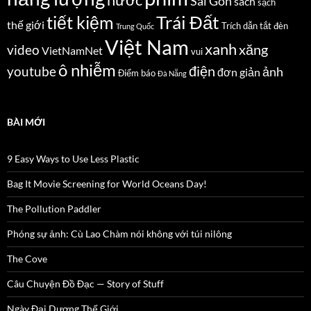
nước
Sài Gòn
sách
sạch
Trái Đất
tiết kiệm
thế giới
Trích dẫn
tắt đèn
Trung Quốc
Việt Nam
xanh
xăng
video
VietNamNet
vui
ô nhiễm
điện
youtube
ảnh
đơn giản
Điểm báo
Đà Nẵng
BÀI MỚI
9 Easy Ways to Use Less Plastic
Bag It Movie Screening for World Oceans Day!
The Pollution Paddler
Phóng sự ảnh: Cù Lao Chàm nói không với túi nilông
The Cove
Câu Chuyện Đồ Đạc — Story of Stuff
Ngày Đại Dương Thế Giới