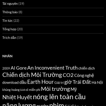
Tài nguyên
(19)
Thông báo
(8)
Tin tức
(22)
Tổng hợp
(20)
Trích dẫn
(19)
NHÃN
An Inconvenient Truth
Al Gore
chiến dịch
2009
Chiến dịch Môi Trường
CO2
Công nghệ
Earth Hour
giờ Trái Đất
dầu
download
Hà Nội
Giải trí
Môi trường
Mỹ
khủng hoảng
miễn phí
kinh tế
nóng lên toàn cầu
Nhiệt Huyết
năng lượng
phim