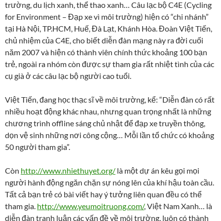
trường, du lịch xanh, thể thao xanh… Câu lạc bộ C4E (Cycling
for Environment – Đạp xe vì môi trường) hiện có “chi nhánh”
tại Hà Nội, TP.HCM, Huế, Đà Lạt, Khánh Hòa. Đoàn Việt Tiến,
chủ nhiệm của C4E, cho biết diễn đàn mạng này ra đời cuối
năm 2007 và hiện có thành viên chính thức khoảng 100 bạn
trẻ, ngoài ra nhóm còn được sự tham gia rất nhiệt tình của các
cụ già ở các câu lạc bộ người cao tuổi.
Việt Tiến, đang học thạc sĩ về môi trường, kể: “Diễn đàn có rất
nhiều hoạt động khác nhau, nhưng quan trọng nhất là những
chương trình offline sáng chủ nhật để đạp xe truyền thông,
dọn vệ sinh những nơi công cộng… Mỗi lần tổ chức có khoảng
50 người tham gia”.
Còn
http://www.nhiethuyet.org/
là một dự án kêu gọi mọi
người hành động ngăn chặn sự nóng lên của khí hậu toàn cầu.
Tất cả bạn trẻ có bài viết hay ý tưởng liên quan đều có thể
tham gia.
http://www.yeumoitruong.com/
, Việt Nam Xanh… là
diễn đàn tranh luận các vấn đề về môi trường, luôn có thành