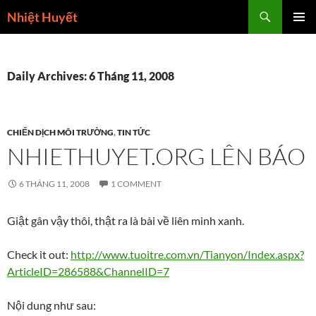
Skip
Search
Nhiệt Huyết
to
PRIMAR
content
MENU
Daily Archives: 6 Tháng 11, 2008
CHIẾN DỊCH MÔI TRƯỜNG
,
TIN TỨC
NHIETHUYET.ORG LÊN BÁO
6 THÁNG 11, 2008
1 COMMENT
Giật gân vậy thôi, thật ra là bài về liên minh xanh.
Check it out:
http://www.tuoitre.com.vn/Tianyon/Index.aspx?
ArticleID=286588&ChannelID=7
Nội dung như sau: