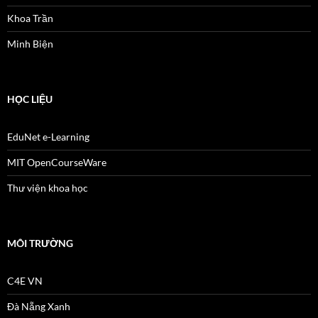
Khoa Trần
Minh Biện
HỌC LIỆU
EduNet e-Learning
MIT OpenCourseWare
Thư viện khoa học
MÔI TRƯỜNG
C4E VN
Đà Nẵng Xanh