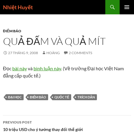
Skip
Search
Nhiệt Huyết
to
PRIMAR
content
MENU
ĐIỂM BÁO
QUẢ ĐẤM VÀ QUẢ MÍT
27 THÁNG 9, 2008
HOÀNG
2 COMMENTS
Đọc
bài này
và
bình luận này
. (Về trường Đại học Việt Nam
đẳng cấp quốc tế.)
ĐẠI HỌC
ĐIỂM BÁO
QUỐC TẾ
TRÍCH DẪN
Post
PREVIOUS POST
navigation
10 triệu USD cho ý tưởng thay đổi thế giới