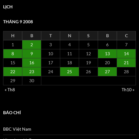
LỊCH
THÁNG 9 2008
H
B
T
N
S
B
C
1
2
3
4
5
6
7
8
9
10
11
12
13
14
15
16
17
18
19
20
21
22
23
24
25
26
27
28
29
30
« Th8
Th10 »
BÁO CHÍ
BBC Việt Nam