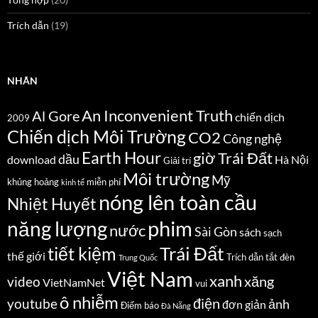
Trích dẫn
(19)
NHÃN
An Inconvenient Truth
Al Gore
chiến dịch
2009
Chiến dịch Môi Trường
CO2
Công nghệ
Earth Hour
giờ Trái Đất
dầu
download
Hà Nội
Giải trí
Môi trường
Mỹ
khủng hoảng
miễn phí
kinh tế
nóng lên toàn cầu
Nhiệt Huyết
năng lượng
phim
nước
Sài Gòn
sách
sạch
Trái Đất
tiết kiệm
thế giới
Trích dẫn
tắt đèn
Trung Quốc
Việt Nam
xanh
xăng
video
VietNamNet
vui
ô nhiễm
điện
youtube
ảnh
đơn giản
Điểm báo
Đà Nẵng