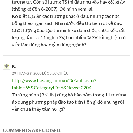
tương tự. Còn số lượng TS thì đâu như 4% hay 6% gì ấy
(thống kê đến 8/2007). Để mình xem lại.
Ko biết QG ăn các trường khác ở đâu, nhưng các học
bổng theo ngân sách Nhà nước đều ưu tiên rót về đây.
Chất lượng đào tạo thì mình ko dám chắc, chưa kể chất
lượng đầu ra. 11 nghìn SV, bao nhiều % SV tốt nghiệp có
việc làm đúng hoặc gần đúng ngành?
K.
29 THÁNG 9, 2008 LÚC 5:07 CHIỀU
http://www.tiasang.com.vn/Default.aspx?
tabid=65&CategoryID=6&News=2204
Trường mình (BKHN) cũng hô hào nằm trong 11 trường
áp dụng phương pháp đào tạo tiên tiến gì đó nhưng rồi
vẫn chưa thấy tăm hơi gì?
COMMENTS ARE CLOSED.