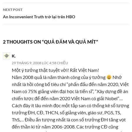
NEXT POST
An Inconvenient Truth trở lại trên HBO
2 THOUGHTS ON “QUẢ ĐẤM VÀ QUẢ MÍT”
K.
29 THÁNG 9, 2008 LÚC 4:58 CHIỀU
Một ý tưởng thật tuyệt vời! Rất Việt Nam!
Năm 2008 quả là năm thành công của ý tưởng
Nhớ
nhất là hồi công bố tiêu chí “phấn đấu đến năm 2020, Việt
Nam có 75% giảng viên đại học là tiến sĩ”, “Xây dựng đề án
chiến lược để đến năm 2020 Việt Nam có giải Nobel”…
Cách đây ít lâu mình đọc một tập san có thống kê số lượng
trường ĐH, CĐ, THCN, số giảng viên, giáo sư, PGS, TS,
ThS,… Điều ấn tượng nhất là con số trường ĐH tăng vọt
đến thần kì từ năm 2006-2008. Các trường CĐ cũng