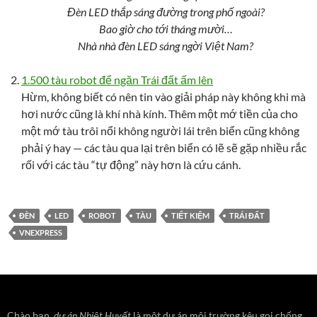
Đèn LED thắp sáng đường trong phố ngoài?
Bao giờ cho tới tháng mười…
Nhà nhà đèn LED sáng ngời Việt Nam?
1.500 tàu robot để ngăn Trái đất ấm lên
Hừm, không biết có nên tin vào giải pháp này không khi mà
hơi nước cũng là khí nhà kính. Thêm một mớ tiền của cho
một mớ tàu trôi nổi không người lái trên biển cũng không
phải ý hay — các tàu qua lại trên biển có lẽ sẽ gặp nhiều rắc
rối với các tàu “tự động” này hơn là cứu cánh.
ĐÈN
LED
ROBOT
TÀU
TIẾT KIỆM
TRÁI ĐẤT
VNEXPRESS
Chào bạn,
dự án Nhiệt Huyết
là một dự án môi trường kêu gọi chống