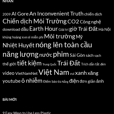
NHÃN
An Inconvenient Truth
Al Gore
chiến dịch
2009
Chiến dịch Môi Trường
CO2
Công nghệ
Earth Hour
giờ Trái Đất
dầu
download
Hà Nội
Giải trí
Môi trường
Mỹ
khủng hoảng
miễn phí
kinh tế
nóng lên toàn cầu
Nhiệt Huyết
năng lượng
phim
nước
Sài Gòn
sách
sạch
Trái Đất
tiết kiệm
thế giới
Trích dẫn
tắt đèn
Trung Quốc
Việt Nam
xanh
xăng
video
VietNamNet
vui
ô nhiễm
điện
youtube
ảnh
đơn giản
Điểm báo
Đà Nẵng
BÀI MỚI
9 Easy Ways to Use Less Plastic