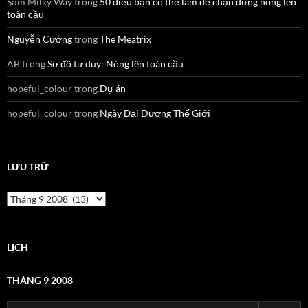
Sấm Milky Way
trong
50 điều bạn có thể làm để chặn đứng nóng lên
toàn cầu
Nguyễn Cường
trong
The Meatrix
AB
trong
Sơ đồ tư duy: Nóng lên toàn cầu
hopeful_colour
trong
Dự án
hopeful_colour
trong
Ngày Đại Dương Thế Giới
LƯU TRỮ
Lưu
trữ
LỊCH
THÁNG 9 2008