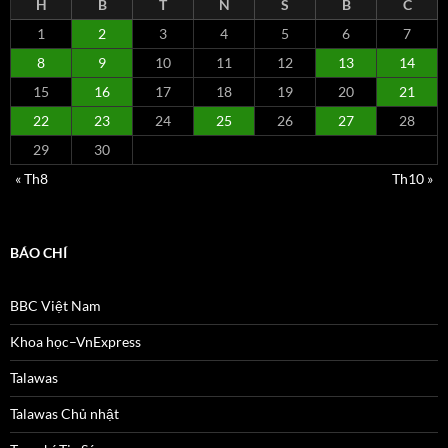
H
B
T
N
S
B
C
1
2
3
4
5
6
7
8
9
10
11
12
13
14
15
16
17
18
19
20
21
22
23
24
25
26
27
28
29
30
« Th8
Th10 »
BÁO CHÍ
BBC Việt Nam
Khoa học–VnExpress
Talawas
Talawas Chủ nhật