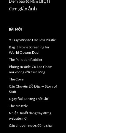
điện
Điểm báo
Đà Nẵng
ảnh
đơn giản
BÀI MỚI
9 Easy Ways to Use Less Plastic
Bag It Movie Screening for
World Oceans Day!
The Pollution Paddler
Phóng sự ảnh: Cù Lao Chàm
nói không với túi nilông
The Cove
Câu Chuyện Đồ Đạc — Story of
Stuff
Ngày Đại Dương Thế Giới
The Meatrix
Nhiệt Huyết đang xây dựng
website mới
Câu chuyện nước đóng chai