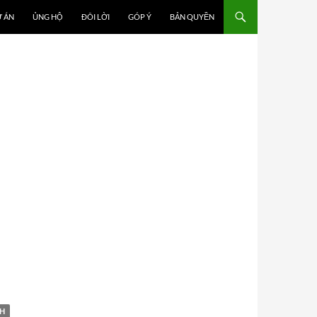
 ÁN
ỦNG HỘ
ĐÔI LỜI
GÓP Ý
BẢN QUYỀN
H