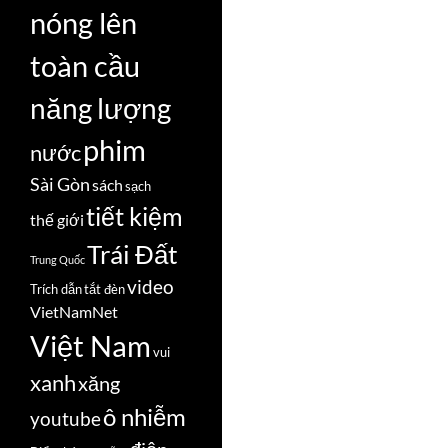
nóng lên
toàn cầu
năng lượng
phim
nước
Sài Gòn
sách
sạch
tiết kiệm
thế giới
Trái Đất
Trung Quốc
video
Trích dẫn
tắt đèn
VietNamNet
Việt Nam
vui
xanh
xăng
ô nhiễm
youtube