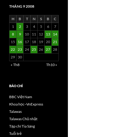
THÁNG 9 2008
H
B
T
N
S
B
C
1
2
3
4
5
6
7
8
9
10
11
12
13
14
15
16
17
18
19
20
21
22
23
24
25
26
27
28
29
30
« Th8
Th10 »
BÁO CHÍ
BBC Việt Nam
Khoa học–VnExpress
Talawas
Talawas Chủ nhật
Tạp chí Tia Sáng
Tuổi trẻ