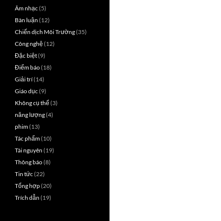
Âm nhạc
(5)
Bàn luận
(12)
Chiến dịch Môi Trường
(35)
Công nghệ
(12)
Đặc biệt
(9)
Điểm báo
(18)
Giải trí
(14)
Giáo dục
(9)
Không cụ thể
(3)
năng lượng
(4)
phim
(13)
Tác phẩm
(10)
Tài nguyên
(19)
Thông báo
(8)
Tin tức
(22)
Tổng hợp
(20)
Trích dẫn
(19)