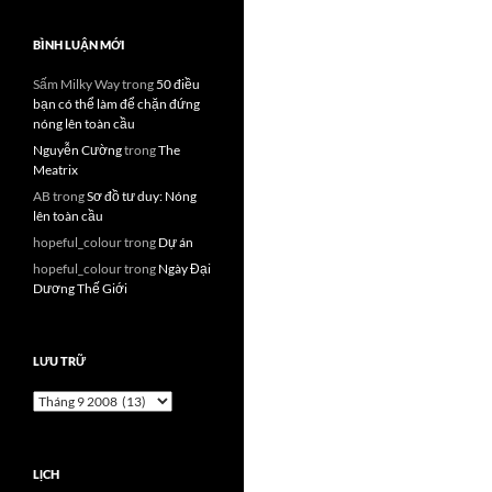
BÌNH LUẬN MỚI
Sấm Milky Way
trong
50 điều
bạn có thể làm để chặn đứng
nóng lên toàn cầu
Nguyễn Cường
trong
The
Meatrix
AB
trong
Sơ đồ tư duy: Nóng
lên toàn cầu
hopeful_colour
trong
Dự án
hopeful_colour
trong
Ngày Đại
Dương Thế Giới
LƯU TRỮ
Lưu
trữ
LỊCH