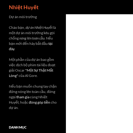
Search
Nhiệt Huyết
Skip
Dự án môi trường
to
Chào bạn,
dự án Nhiệt Huyết
là
content
một dự án môi trường kêu gọi
chống
nóng lên toàn cầu
. Nếu
bạn mới đến hãy bắt đầu
tại
đây
.
Một phần của dự án bao gồm
việc dịch bộ phim tài liệu đoạt
giải Oscar
"Một Sự Thật Mất
Lòng"
của Al Gore.
Nếu bạn muốn chung tay chặn
đứng nóng lên toàn cầu, đừng
ngại
tham gia
cùng Nhiệt
Huyết, hoặc
đóng góp tiền
cho
dự án.
DANH MỤC