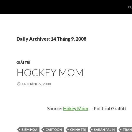
DỰ
Daily Archives: 14 Tháng 9, 2008
GIẢI TRÍ
HOCKEY MOM
14 THÁNG 9, 2008
Source:
Hokey Mom
— Political Graffiti
BIẾM HỌA
CARTOON
CHÍNH TRỊ
SARAH PALIN
TRAN