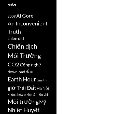
NHÃN
Al Gore
2009
An Inconvenient
Truth
chiến dịch
Chiến dịch
Môi Trường
CO2
Công nghệ
dầu
download
Earth Hour
Giải trí
giờ Trái Đất
Hà Nội
khủng hoảng
miễn phí
kinh tế
Môi trường
Mỹ
Nhiệt Huyết