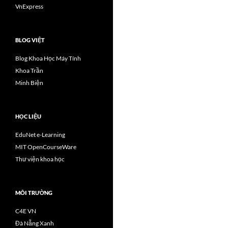
VnExpress
BLOG VIỆT
Blog Khoa Học Máy Tính
Khoa Trần
Minh Biện
HỌC LIỆU
EduNet e-Learning
MIT OpenCourseWare
Thư viện khoa học
MÔI TRƯỜNG
C4E VN
Đà Nẵng Xanh