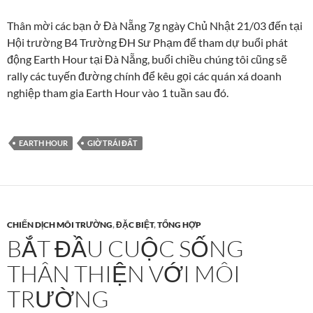
Thân mời các bạn ở Đà Nẵng 7g ngày Chủ Nhật 21/03 đến tại
Hội trường B4 Trường ĐH Sư Phạm để tham dự buổi phát
động Earth Hour tại Đà Nẵng, buổi chiều chúng tôi cũng sẽ
rally các tuyến đường chính để kêu gọi các quán xá doanh
nghiệp tham gia Earth Hour vào 1 tuần sau đó.
EARTH HOUR
GIỜ TRÁI ĐẤT
CHIẾN DỊCH MÔI TRƯỜNG
,
ĐẶC BIỆT
,
TỔNG HỢP
BẮT ĐẦU CUỘC SỐNG
THÂN THIỆN VỚI MÔI
TRƯỜNG