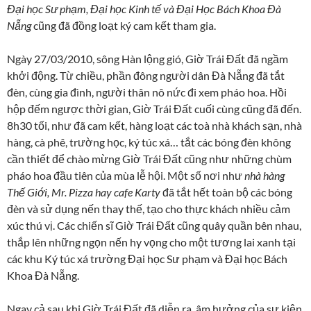
Đại học Sư phạm, Đại học Kinh tế và Đại Học Bách Khoa Đà
Nẵng
cũng đã đồng loạt ký cam kết tham gia.
Ngày 27/03/2010, sông Hàn lộng gió, Giờ Trái Đất đã ngầm
khởi động. Từ chiều, phần đông người dân Đà Nẵng đã tắt
đèn, cùng gia đình, người thân nô nức đi xem pháo hoa. Hồi
hộp đếm ngược thời gian, Giờ Trái Đất cuối cùng cũng đã đến.
8h30 tối, như đã cam kết, hàng loạt các toà nhà khách sạn, nhà
hàng, cà phê, trường học, ký túc xá… tắt các bóng đèn không
cần thiết để chào mừng Giờ Trái Đất cũng như những chùm
pháo hoa đầu tiên của mùa lễ hội. Một số nơi như
nhà hàng
Thế Giới, Mr. Pizza hay cafe Karty
đã tắt hết toàn bộ các bóng
đèn và sử dụng nến thay thế, tạo cho thực khách nhiều cảm
xúc thú vị. Các chiến sĩ Giờ Trái Đất cũng quây quần bên nhau,
thắp lên những ngọn nến hy vọng cho một tương lai xanh tại
các khu Ký túc xá trường Đại học Sư phạm và Đại học Bách
Khoa Đà Nẵng.
Ngay cả sau khi Giờ Trái Đất đã diễn ra, âm hưởng của sự kiện