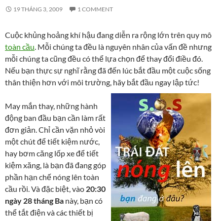
19 THÁNG 3, 2009
1 COMMENT
Cuộc khủng hoảng khí hậu đang diễn ra rộng lớn trên quy mô
toàn cầu
. Mỗi chúng ta đều là nguyên nhân của vấn đề nhưng
mỗi chúng ta cũng đều có thể lựa chọn để thay đổi điều đó.
Nếu bạn thực sự nghĩ rằng đã đến lúc bắt đầu một cuộc sống
thân thiện hơn với môi trường, hãy bắt đầu ngay lập tức!
May mắn thay, những hành
động ban đầu bạn cần làm rất
đơn giản. Chỉ cần vặn nhỏ vòi
một chút để tiết kiệm nước,
hay bơm căng lốp xe để tiết
kiệm xăng, là bạn đã đang góp
phần hạn chế nóng lên toàn
cầu rồi. Và đặc biệt, vào
20:30
ngày 28 tháng Ba
này, bạn có
thể tắt điện và các thiết bị