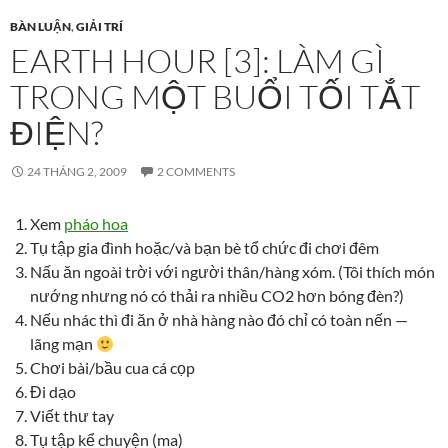
BÀN LUẬN
,
GIẢI TRÍ
EARTH HOUR [3]: LÀM GÌ
TRONG MỘT BUỔI TỐI TẮT
ĐIỆN?
24 THÁNG 2, 2009
2 COMMENTS
Xem
pháo hoa
Tụ tập gia đình hoặc/và bạn bè tổ chức đi chơi đêm
Nấu ăn ngoài trời với người thân/hàng xóm. (Tôi thích món
nướng nhưng nó có thải ra nhiều CO2 hơn bóng đèn?)
Nếu nhác thì đi ăn ở nhà hàng nào đó chỉ có toàn nến —
lãng mạn
Chơi bài/bầu cua cá cọp
Đi dạo
Viết thư tay
Tụ tập kể chuyện (ma)