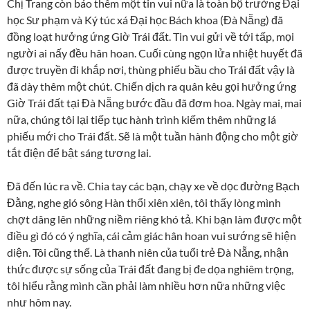
Chị Trang còn báo thêm một tin vui nữa là toàn bộ trường Đại
học Sư phạm và Ký túc xá Đại học Bách khoa (Đà Nẵng) đã
đồng loạt hưởng ứng Giờ Trái đất. Tin vui gửi về tới tấp, mọi
người ai nấy đều hân hoan. Cuối cùng ngọn lửa nhiệt huyết đã
được truyền đi khắp nơi, thùng phiếu bầu cho Trái đất vậy là
đã dày thêm một chút. Chiến dịch ra quân kêu gọi hưởng ứng
Giờ Trái đất tại Đà Nẵng bước đầu đã đơm hoa. Ngày mai, mai
nữa, chúng tôi lại tiếp tục hành trình kiếm thêm những lá
phiếu mới cho Trái đất. Sẽ là một tuần hành động cho một giờ
tắt điện để bật sáng tương lai.
Đã đến lúc ra về. Chia tay các bạn, chạy xe về dọc đường Bạch
Đằng, nghe gió sông Hàn thổi xiên xiên, tôi thấy lòng mình
chợt dâng lên những niềm riêng khó tả. Khi bạn làm được một
điều gì đó có ý nghĩa, cái cảm giác hân hoan vui sướng sẽ hiện
diện. Tôi cũng thế. Là thanh niên của tuổi trẻ Đà Nẵng, nhận
thức được sự sống của Trái đất đang bị đe dọa nghiêm trọng,
tôi hiểu rằng mình cần phải làm nhiều hơn nữa những việc
như hôm nay.