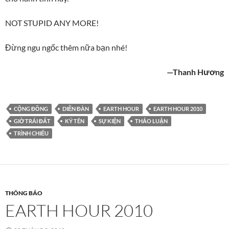
NOT STUPID ANY MORE!
Đừng ngu ngốc thêm nữa bạn nhé!
—Thanh Hương
CỘNG ĐỒNG
DIỄN ĐÀN
EARTH HOUR
EARTH HOUR 2010
GIỜ TRÁI ĐẤT
KÝ TÊN
SỰ KIỆN
THẢO LUẬN
TRÌNH CHIẾU
THÔNG BÁO
EARTH HOUR 2010