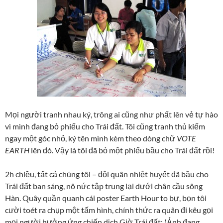
Mọi người tranh nhau ký, trông ai cũng như phất lên vẻ tự hào
vì mình đang bỏ phiếu cho Trái đất. Tôi cũng tranh thủ kiếm
ngay một góc nhỏ, ký tên mình kèm theo dòng chữ
VOTE
EARTH
lên đó. Vậy là tôi đã bỏ một phiếu bầu cho Trái đất rồi!
2h chiều, tất cả chúng tôi – đội quân nhiệt huyết đã bầu cho
Trái đất ban sáng, nô nức tập trung lại dưới chân cầu sông
Hàn. Quây quần quanh cái poster Earth Hour to bự, bọn tôi
cười toét ra chụp một tấm hình, chính thức ra quân đi kêu gọi
mọi người hưởng ứng chiến dịch Giờ Trái đất: (Ảnh đang