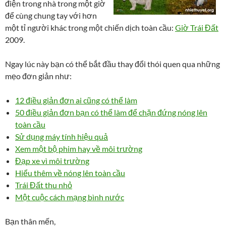
điện trong nhà trong một giờ
để cùng chung tay với hơn
một tỉ người khác trong một chiến dịch toàn cầu:
Giờ Trái Đất
2009.
Ngay lúc này bạn có thể bắt đầu thay đổi thói quen qua những
mẹo đơn giản như:
12 điều giản đơn ai cũng có thể làm
50 điều giản đơn bạn có thể làm để chặn đứng nóng lên
toàn cầu
Sử dụng máy tính hiệu quả
Xem một bộ phim hay về môi trường
Đạp xe vì môi trường
Hiểu thêm về nóng lên toàn cầu
Trái Đất thu nhỏ
Một cuộc cách mạng bình nước
Bạn thân mến,