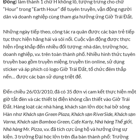
Đồng
) làm thành 1 chữ H khổng lồ, tượng trưng cho chữ
“Hour” trong “Earth Hour” để tuyên truyền, vận động người
dân và doanh nghiệp cùng tham gia hưởng ứng Giờ Trái Đất.
Những ngày tiếp theo, công tác ra quân được các bạn trẻ tiếp
tục thực hiện hăng hái và sôi nổi. Cuộc vận động được thực
hiện rộng khắp đến nhiều đối tượng: nhà dân, trường học,
doanh nghiệp, v.v. trên toàn thành phố. Nhiều hình thức tuyên
truyền bao gồm truyền miệng, truyền tin online, sử dụng
sticker và áp phích có logo Giờ Trái Đất, tổ chức đêm thắp
nến… được các bạn sử dụng triệt để.
Đến chiều 26/03/2010, đã có 35 đơn vị cam kết thực hiện một
giờ tắt đèn và các thiết bị điện không cần thiết vào Giờ Trái
Đất. Hàng loạt các nhà hàng, khách sạn lớn dọc hai bờ sông
Hàn như
Khách sạn Green Plaza, Khách sạn RiverSide, Khách sạn
Varna, Khách sạn Bamboo Green, Cafe Karty, Nhà hàng Thế giới,
Nhà hàng Mr. Pizza
, v.v. đã tích cực ủng hộ và hưởng ứng sự
kiện. 3 trường Đại học lớn trên địa bàn thành phố: Trường