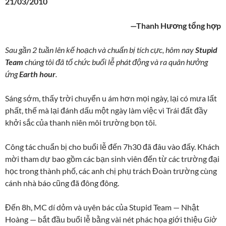
21/03/2010
—Thanh Hương tổng hợp
Sau gần 2 tuần lên kế hoạch và chuẩn bị tích cực, hôm nay
Stupid
Team
chúng tôi đã tổ chức buổi lễ phát động và ra quân hưởng
ứng
Earth hour
.
Sáng sớm, thấy trời chuyển u ám hơn mọi ngày, lại có mưa lất
phất, thế mà lại đánh dấu một ngày làm việc vì Trái đất đầy
khởi sắc của thanh niên môi trường bọn tôi.
Công tác chuẩn bị cho buổi lễ đến 7h30 đã đâu vào đấy. Khách
mời tham dự bao gồm các bạn sinh viên đến từ các trường đại
học trong thành phố, các anh chị phụ trách Đoàn trường cùng
cánh nhà báo cũng đã đông đông.
Đến 8h, MC dí dỏm và uyên bác của Stupid Team — Nhật
Hoàng — bắt đầu buổi lễ bằng vài nét phác họa giới thiệu
Giờ