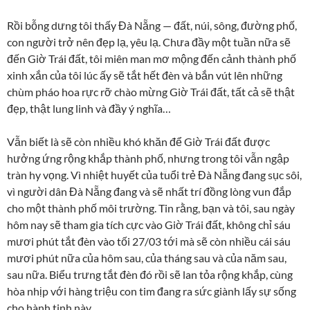
Rồi bỗng dưng tôi thấy Đà Nẵng — đất, núi, sông, đường phố,
con người trở nên đẹp lạ, yêu lạ. Chưa đầy một tuần nữa sẽ
đến Giờ Trái đất, tôi miên man mơ mộng đến cảnh thành phố
xinh xắn của tôi lúc ấy sẽ tắt hết đèn và bắn vút lên những
chùm pháo hoa rực rỡ chào mừng Giờ Trái đất, tất cả sẽ thật
đẹp, thật lung linh và đầy ý nghĩa…
Vẫn biết là sẽ còn nhiều khó khăn để Giờ Trái đất được
hưởng ứng rộng khắp thành phố, nhưng trong tôi vẫn ngập
tràn hy vọng. Vì nhiệt huyết của tuổi trẻ Đà Nẵng đang sục sôi,
vì người dân Đà Nẵng đang và sẽ nhất trí đồng lòng vun đắp
cho một thành phố môi trường. Tin rằng, bạn và tôi, sau ngày
hôm nay sẽ tham gia tích cực vào Giờ Trái đất, không chỉ sáu
mươi phút tắt đèn vào tối 27/03 tới mà sẽ còn nhiều cái sáu
mươi phút nữa của hôm sau, của tháng sau và của năm sau,
sau nữa. Biểu trưng tắt đèn đó rồi sẽ lan tỏa rộng khắp, cùng
hòa nhịp với hàng triệu con tim đang ra sức giành lấy sự sống
cho hành tinh này.