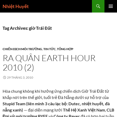
Skip
Search
Nhiệt Huyết
to
PRIMAR
content
MENU
Tag Archives: giờ Trái Đất
CHIẾN DỊCH MÔI TRƯỜNG
,
TIN TỨC
,
TỔNG HỢP
RA QUÂN EARTH HOUR
2010 (2)
29 THÁNG 3, 2010
Hòa chung không khí hưởng ứng chiến dịch Giờ Trái Đất từ
khắp nơi trên thế giới, tuổi trẻ Đà Nẵng dưới sự hỗ trợ của
Stupid Team (liên minh 3 câu lạc bộ: Dutec, nhiệt huyết, đà
nẵng xanh)
— đại diện mạng lưới
Thế Hệ Xanh Việt Nam
,
CLB
Đại sứ môi trường BYEE
và
Công ty Bayer
đã có hơn hai tuần