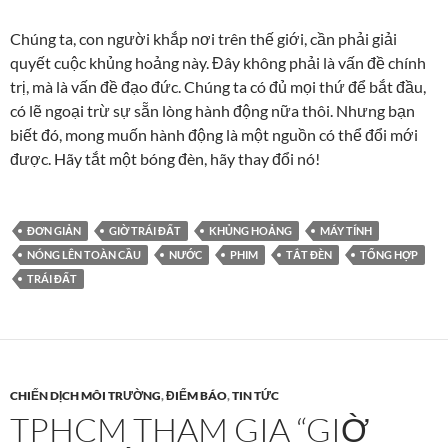
Chúng ta, con người khắp nơi trên thế giới, cần phải giải
quyết cuộc khủng hoảng này. Đây không phải là vấn đề chính
trị, mà là vấn đề đạo đức. Chúng ta có đủ mọi thứ để bắt đầu,
có lẽ ngoại trừ sự sẵn lòng hành động nữa thôi. Nhưng bạn
biết đó, mong muốn hành động là một nguồn có thể đổi mới
được. Hãy tắt một bóng đèn, hãy thay đổi nó!
ĐƠN GIẢN
GIỜ TRÁI ĐẤT
KHỦNG HOẢNG
MÁY TÍNH
NÓNG LÊN TOÀN CẦU
NƯỚC
PHIM
TẮT ĐÈN
TỔNG HỢP
TRÁI ĐẤT
CHIẾN DỊCH MÔI TRƯỜNG
,
ĐIỂM BÁO
,
TIN TỨC
TPHCM THAM GIA “GIỜ