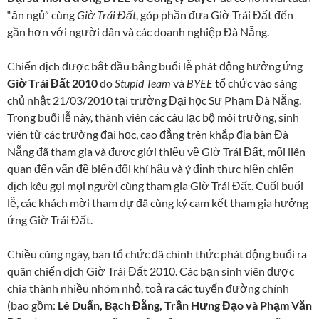
“ăn ngủ” cùng
Giờ Trái Đất
, góp phần đưa Giờ Trái Đất đến
gần hơn với người dân và các doanh nghiệp Đà Nẵng.
Chiến dịch được bắt đầu bằng buổi lễ phát động hưởng ứng
Giờ Trái Đất 2010
do
Stupid Team
và
BYEE
tổ chức vào sáng
chủ nhật 21/03/2010 tại trường Đại học Sư Phạm Đà Nẵng.
Trong buổi lễ này, thành viên các câu lạc bộ môi trường, sinh
viên từ các trường đại học, cao đẳng trên khắp địa bàn Đà
Nẵng đã tham gia và được giới thiệu về Giờ Trái Đất, mối liên
quan đến vấn đề biến đổi khí hậu và ý định thực hiện chiến
dịch kêu gọi mọi người cùng tham gia Giờ Trái Đất. Cuối buổi
lễ, các khách mời tham dự đã cùng ký cam kết tham gia hưởng
ứng Giờ Trái Đất.
Chiều cùng ngày, ban tổ chức đã chính thức phát động buổi ra
quân chiến dịch Giờ Trái Đất 2010. Các bạn sinh viên được
chia thành nhiều nhóm nhỏ, toả ra các tuyến đường chính
(bao gồm:
Lê Duẩn, Bạch Đằng, Trần Hưng Đạo và Phạm Văn