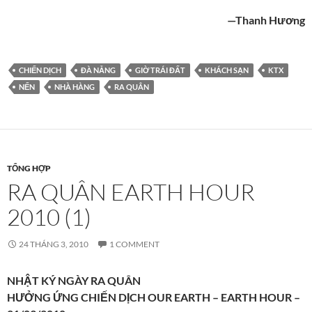
—Thanh Hương
CHIẾN DỊCH
ĐÀ NẴNG
GIỜ TRÁI ĐẤT
KHÁCH SẠN
KTX
NẾN
NHÀ HÀNG
RA QUÂN
TỔNG HỢP
RA QUÂN EARTH HOUR
2010 (1)
24 THÁNG 3, 2010
1 COMMENT
NHẬT KÝ NGÀY RA QUÂN
HƯỞNG ỨNG CHIẾN DỊCH OUR EARTH – EARTH HOUR –