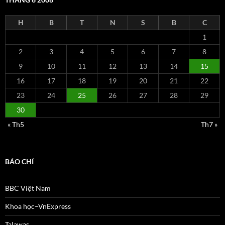
H
B
T
N
S
B
C
1
2
3
4
5
6
7
8
9
10
11
12
13
14
15
16
17
18
19
20
21
22
23
24
25
26
27
28
29
30
« Th5
Th7 »
BÁO CHÍ
BBC Việt Nam
Khoa học–VnExpress
Talawas