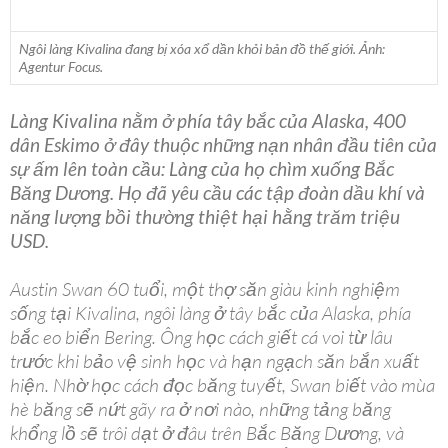
Ngôi làng Kivalina đang bị xóa xổ dần khỏi bản đồ thế giới. Ảnh:
Agentur Focus.
Làng Kivalina nằm ở phía tây bắc của Alaska, 400
dân Eskimo ở đây thuộc những nạn nhân đầu tiên của
sự ấm lên toàn cầu: Làng của họ chìm xuống Bắc
Băng Dương. Họ đã yêu cầu các tập đoàn dầu khí và
năng lượng bồi thường thiệt hại hằng trăm triệu
USD.
Austin Swan 60 tuổi, một thợ săn giàu kinh nghiệm
sống tại Kivalina, ngôi làng ở tây bắc của Alaska, phía
bắc eo biển Bering. Ông học cách giết cá voi từ lâu
trước khi bảo vệ sinh học và hạn ngạch săn bắn xuất
hiện. Nhờ học cách đọc băng tuyết, Swan biết vào mùa
hè băng sẽ nứt gãy ra ở nơi nào, những tảng băng
khổng lồ sẽ trôi dạt ở đâu trên Bắc Băng Dương, và