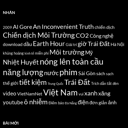
NHÃN
An Inconvenient Truth
Al Gore
chiến dịch
2009
Chiến dịch Môi Trường
CO2
Công nghệ
Earth Hour
giờ Trái Đất
dầu
download
Hà Nội
Giải trí
Môi trường
Mỹ
khủng hoảng
miễn phí
kinh tế
nóng lên toàn cầu
Nhiệt Huyết
năng lượng
phim
nước
Sài Gòn
sách
sạch
Trái Đất
tiết kiệm
thế giới
Trích dẫn
tắt đèn
Trung Quốc
Việt Nam
xanh
xăng
video
VietNamNet
vui
ô nhiễm
điện
youtube
ảnh
đơn giản
Điểm báo
Đà Nẵng
BÀI MỚI