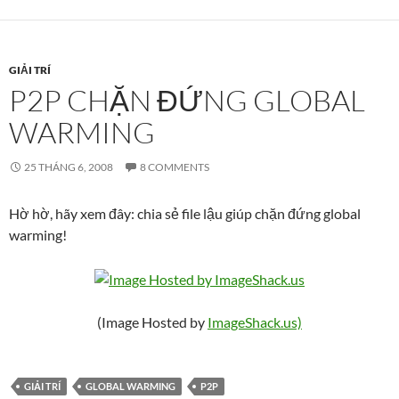
GIẢI TRÍ
P2P CHẶN ĐỨNG GLOBAL
WARMING
25 THÁNG 6, 2008
8 COMMENTS
Hờ hờ, hãy xem đây: chia sẻ file lậu giúp chặn đứng global
warming!
(Image Hosted by
ImageShack.us)
GIẢI TRÍ
GLOBAL WARMING
P2P