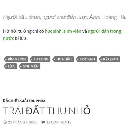
Người bầu chọn, người chờ đến lượt. Ảnh:
Hoàng Hà
.
Hờ hờ, tưởng chỉ có
học sinh
,
sinh viên
và
người
dân
trong
nước
bị lừa.
BÌNH CHỌN
HẠ LONG
HOA HẬU
HỌC SINH
KỲ QUAN
LỪA
SINH VIÊN
ĐẶC BIỆT
,
GIẢI TRÍ
,
PHIM
TRÁI ĐẤT THU NHỎ
25 THÁNG 6, 2008
12 COMMENTS