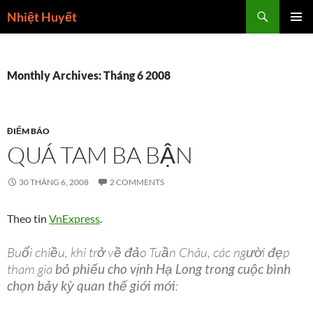
Skip
Search
Nhiệt Huyết
to
PRIMAR
content
MENU
Monthly Archives: Tháng 6 2008
ĐIỂM BÁO
QUÁ TAM BA BẬN
30 THÁNG 6, 2008
2 COMMENTS
Theo tin
VnExpress
.
Buổi chiều, khi trở về đảo Tuần Châu, các người đẹp
tham gia
bỏ phiếu cho vịnh Hạ Long trong cuộc bình
chọn bảy kỳ quan thế giới mới
: