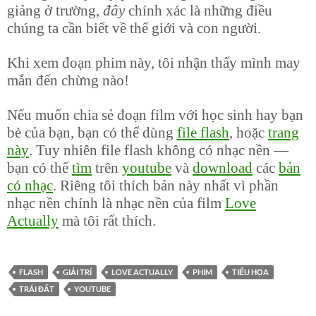
giảng ở trường,
đây
chính xác là những điều
chúng ta cần biết về thế giới và con người.
Khi xem đoạn phim này, tôi nhận thấy mình may
mắn đến chừng nào!
Nếu muốn chia sẻ đoạn film với học sinh hay bạn
bè của bạn, bạn có thể dùng
file flash
, hoặc
trang
này
. Tuy nhiên file flash không có nhạc nền —
bạn có thể
tìm
trên
youtube
và
download
các
bản
có nhạc
. Riêng tôi thích bản này nhất vì phần
nhạc nền chính là nhạc nền của film
Love
Actually
mà tôi rất thích.
FLASH
GIẢI TRÍ
LOVE ACTUALLY
PHIM
TIỂU HỌA
TRÁI ĐẤT
YOUTUBE