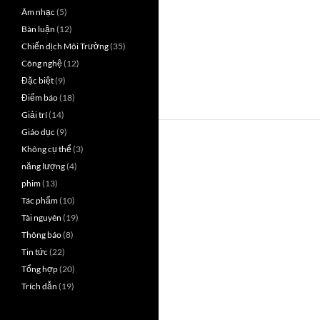
Âm nhạc
(5)
Bàn luận
(12)
Chiến dịch Môi Trường
(35)
Công nghệ
(12)
Đặc biệt
(9)
Điểm báo
(18)
Giải trí
(14)
Giáo dục
(9)
Không cụ thể
(3)
năng lượng
(4)
phim
(13)
Tác phẩm
(10)
Tài nguyên
(19)
Thông báo
(8)
Tin tức
(22)
Tổng hợp
(20)
Trích dẫn
(19)