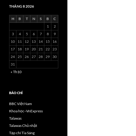
THÁNG 8 2026
H
B
T
N
S
B
C
1
2
3
4
5
6
7
8
9
10
11
12
13
14
15
16
17
18
19
20
21
22
23
24
25
26
27
28
29
30
31
« Th10
BÁO CHÍ
BBC Việt Nam
Khoa học–VnExpress
Talawas
Talawas Chủ nhật
Tạp chí Tia Sáng