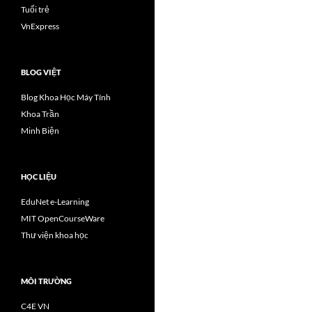
Tuổi trẻ
VnExpress
BLOG VIỆT
Blog Khoa Học Máy Tính
Khoa Trần
Minh Biện
HỌC LIỆU
EduNet e-Learning
MIT OpenCourseWare
Thư viện khoa học
MÔI TRƯỜNG
C4E VN