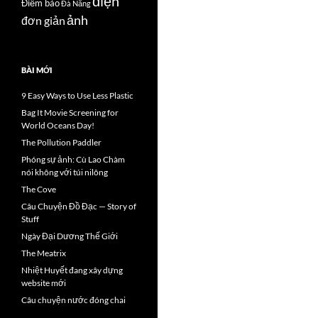
điện
Điểm báo
Đà Nẵng
ảnh
đơn giản
BÀI MỚI
9 Easy Ways to Use Less Plastic
Bag It Movie Screening for
World Oceans Day!
The Pollution Paddler
Phóng sự ảnh: Cù Lao Chàm
nói không với túi nilông
The Cove
Câu Chuyện Đồ Đạc — Story of
Stuff
Ngày Đại Dương Thế Giới
The Meatrix
Nhiệt Huyết đang xây dựng
website mới
Câu chuyện nước đóng chai