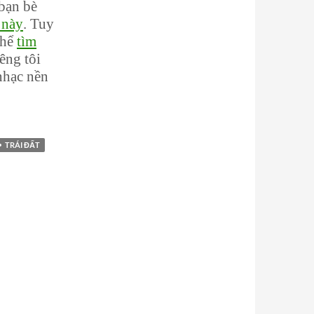
bạn bè
 này
. Tuy
thể
tìm
iêng tôi
nhạc nền
TRÁI ĐẤT