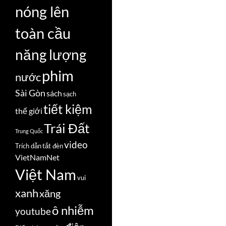
nóng lên
toàn cầu
năng lượng
phim
nước
Sài Gòn
sách
sạch
tiết kiệm
thế giới
Trái Đất
Trung Quốc
video
Trích dẫn
tắt đèn
VietNamNet
Việt Nam
vui
xanh
xăng
ô nhiễm
youtube