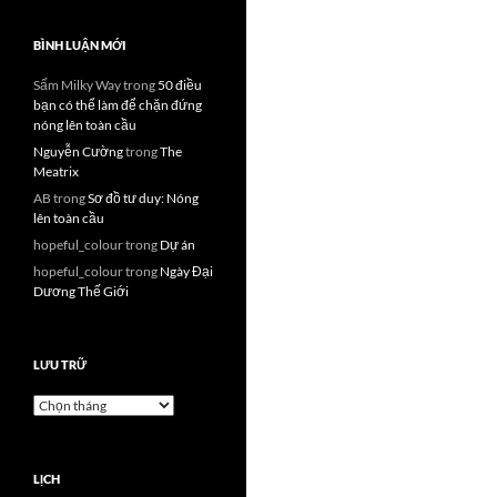
BÌNH LUẬN MỚI
Sấm Milky Way
trong
50 điều
bạn có thể làm để chặn đứng
nóng lên toàn cầu
Nguyễn Cường
trong
The
Meatrix
AB
trong
Sơ đồ tư duy: Nóng
lên toàn cầu
hopeful_colour
trong
Dự án
hopeful_colour
trong
Ngày Đại
Dương Thế Giới
LƯU TRỮ
Lưu
trữ
LỊCH