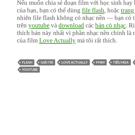
Nếu muốn chia sẻ đoạn film với học sinh hay 
của bạn, bạn có thể dùng
file flash
, hoặc
trang
nhiên file flash không có nhạc nền — bạn có 
trên
youtube
và
download
các
bản có nhạc
. R
thích bản này nhất vì phần nhạc nền chính là 
của film
Love Actually
mà tôi rất thích.
FLASH
GIẢI TRÍ
LOVE ACTUALLY
PHIM
TIỂU HỌA
YOUTUBE