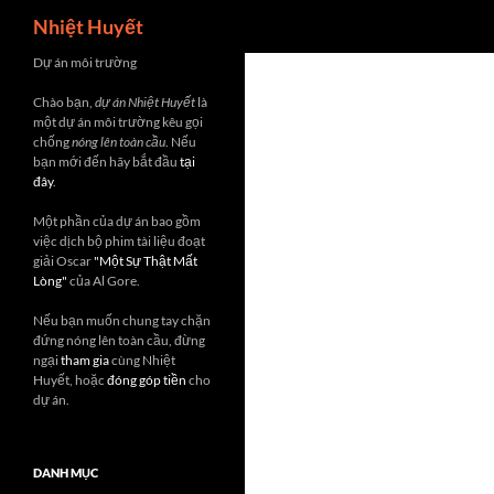
Search
Nhiệt Huyết
Skip
Dự án môi trường
to
Chào bạn,
dự án Nhiệt Huyết
là
content
một dự án môi trường kêu gọi
chống
nóng lên toàn cầu
. Nếu
bạn mới đến hãy bắt đầu
tại
đây
.
Một phần của dự án bao gồm
việc dịch bộ phim tài liệu đoạt
giải Oscar
"Một Sự Thật Mất
Lòng"
của Al Gore.
Nếu bạn muốn chung tay chặn
đứng nóng lên toàn cầu, đừng
ngại
tham gia
cùng Nhiệt
Huyết, hoặc
đóng góp tiền
cho
dự án.
DANH MỤC