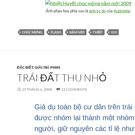
Ảnh pháo hoa phía sau là
ảnh tự do
của
Audringje
.
CHÚC MỪNG
FLASH
NĂM MỚI
THIỆP
VUI
ĐẶC BIỆT
,
GIẢI TRÍ
,
PHIM
TRÁI ĐẤT THU NHỎ
25 THÁNG 6, 2008
12 COMMENTS
Giả dụ toàn bộ cư dân trên trái 
được nhóm lại thành một nhóm
người, giữ nguyên các tỉ lệ như