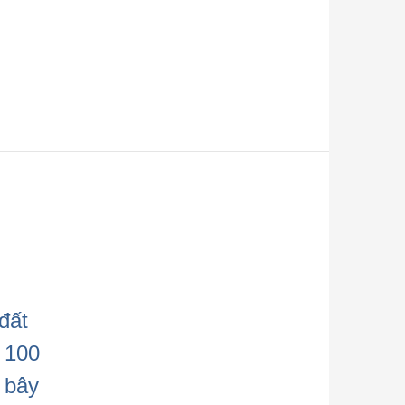
đất
 100
 bây