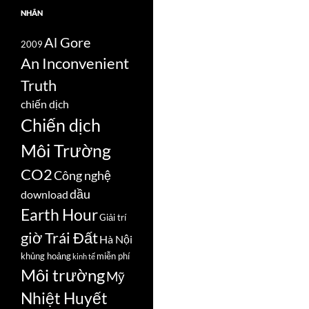
NHÃN
Al Gore
2009
An Inconvenient
Truth
chiến dịch
Chiến dịch
Môi Trường
CO2
Công nghệ
dầu
download
Earth Hour
Giải trí
giờ Trái Đất
Hà Nội
khủng hoảng
miễn phí
kinh tế
Môi trường
Mỹ
Nhiệt Huyết