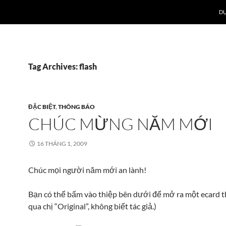
DỰ
Tag Archives: flash
ĐẶC BIỆT
,
THÔNG BÁO
CHÚC MỪNG NĂM MỚI
16 THÁNG 1, 2009
Chúc mọi người năm mới an lành!
Bạn có thể bấm vào thiệp bên dưới để mở ra một ecard thú
qua chị “Original”, không biết tác giả.)