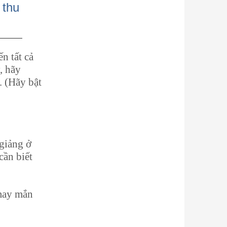
 thu
n tất cả
, hãy
. (Hãy bật
giảng ở
cần biết
may mắn