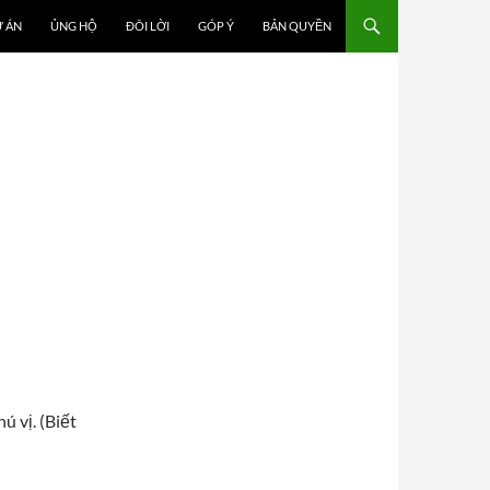
 ÁN
ỦNG HỘ
ĐÔI LỜI
GÓP Ý
BẢN QUYỀN
 vị. (Biết