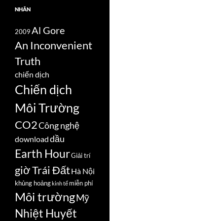
NHÃN
Al Gore
2009
An Inconvenient
Truth
chiến dịch
Chiến dịch
Môi Trường
CO2
Công nghệ
dầu
download
Earth Hour
Giải trí
giờ Trái Đất
Hà Nội
khủng hoảng
miễn phí
kinh tế
Môi trường
Mỹ
Nhiệt Huyết