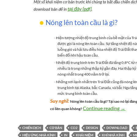
Một số khái niệm cơ bản trước khi chúng ta bắt đầu chiến dịc
tại đây [pdf]
download bản để in
.
●
Nóng lên toàn cầu là gì?
Hiện tượng nhiệt độ trung bình của bề mặt của Trái
·
được gọi là nóng lên toàn cầu. Sự tăng nhiệt độ n
luồng gió và hải lưu điều hòa nhiệt độ Trái Đất th
biến đổi khí hậu toàn cầu.
Nhiệt độ trung bình trên Trái Đất đã tăng 0,8°C t
·
nhiều là trong những thập kỷ gần đây. Hai thập kỷ 
nóng nhất trong 400 năm trở lại.
Những nơi lạnh nhất trên Trái Đất cũng đã nóng lê
·
trung bình tại Alaska, bắc Canada, và bắc Nga tăn
mức trung bình toàn cầu.
Suy nghĩ:
Nóng lên toàn cầu là gì? Tại sao nó lại đán
Hiểu th
Continue reading
→
có liên quan không?
CHIẾN DỊCH
CƠ BẢN
CO2
DESIGN
DOWNLOAD
HIỆU ỨNG NHÀ KÍNH
IN
KHÁI NIỆM
KHÍ NHÀ KÍNH
M