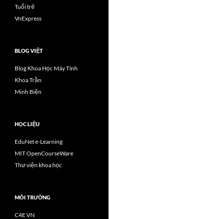
Tuổi trẻ
VnExpress
BLOG VIỆT
Blog Khoa Học Máy Tính
Khoa Trần
Minh Biện
HỌC LIỆU
EduNet e-Learning
MIT OpenCourseWare
Thư viện khoa học
MÔI TRƯỜNG
C4E VN