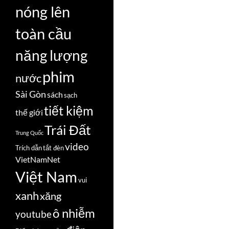
nóng lên
toàn cầu
năng lượng
phim
nước
Sài Gòn
sách
sạch
tiết kiệm
thế giới
Trái Đất
Trung Quốc
video
Trích dẫn
tắt đèn
VietNamNet
Việt Nam
vui
xanh
xăng
ô nhiễm
youtube