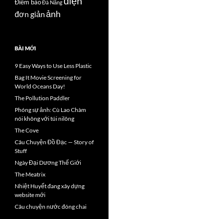
điện
Điểm báo
Đà Nẵng
ảnh
đơn giản
BÀI MỚI
9 Easy Ways to Use Less Plastic
Bag It Movie Screening for
World Oceans Day!
The Pollution Paddler
Phóng sự ảnh: Cù Lao Chàm
nói không với túi nilông
The Cove
Câu Chuyện Đồ Đạc — Story of
Stuff
Ngày Đại Dương Thế Giới
The Meatrix
Nhiệt Huyết đang xây dựng
website mới
Câu chuyện nước đóng chai