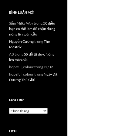
BÌNH LUẬN MỚI
Sấm Milky Way
trong
50 điều
bạn có thể làm để chặn đứng
nóng lên toàn cầu
Nguyễn Cường
trong
The
Meatrix
AB
trong
Sơ đồ tư duy: Nóng
lên toàn cầu
hopeful_colour
trong
Dự án
hopeful_colour
trong
Ngày Đại
Dương Thế Giới
LƯU TRỮ
Lưu
trữ
LỊCH