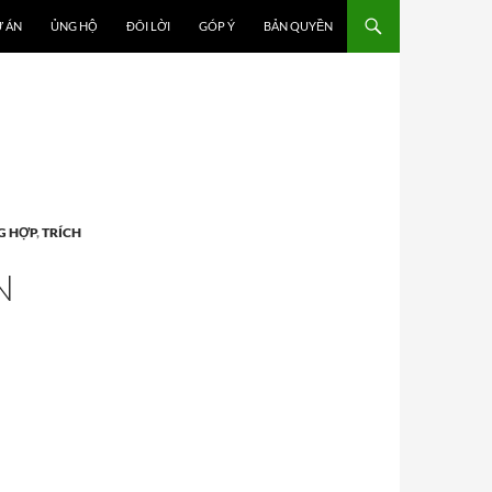
 ÁN
ỦNG HỘ
ĐÔI LỜI
GÓP Ý
BẢN QUYỀN
G HỢP
,
TRÍCH
N