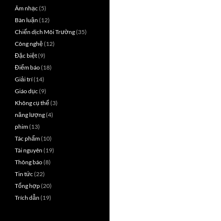
Âm nhạc
(5)
Bàn luận
(12)
Chiến dịch Môi Trường
(35)
Công nghệ
(12)
Đặc biệt
(9)
Điểm báo
(18)
Giải trí
(14)
Giáo dục
(9)
Không cụ thể
(3)
năng lượng
(4)
phim
(13)
Tác phẩm
(10)
Tài nguyên
(19)
Thông báo
(8)
Tin tức
(22)
Tổng hợp
(20)
Trích dẫn
(19)