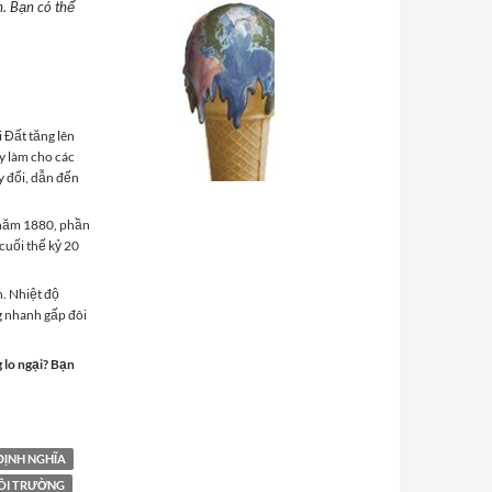
h. Bạn có thể
 Đất tăng lên
ày làm cho các
ay đổi, dẫn đến
ừ năm 1880, phần
cuối thế kỷ 20
n. Nhiệt độ
g nhanh gấp đôi
g lo ngại? Bạn
êm về Nóng Lên Toàn Cầu
ĐỊNH NGHĨA
ÔI TRƯỜNG