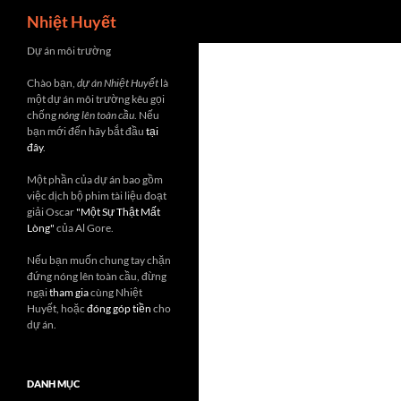
Search
Nhiệt Huyết
Skip
Dự án môi trường
to
Chào bạn,
dự án Nhiệt Huyết
là
content
một dự án môi trường kêu gọi
chống
nóng lên toàn cầu
. Nếu
bạn mới đến hãy bắt đầu
tại
đây
.
Một phần của dự án bao gồm
việc dịch bộ phim tài liệu đoạt
giải Oscar
"Một Sự Thật Mất
Lòng"
của Al Gore.
Nếu bạn muốn chung tay chặn
đứng nóng lên toàn cầu, đừng
ngại
tham gia
cùng Nhiệt
Huyết, hoặc
đóng góp tiền
cho
dự án.
DANH MỤC