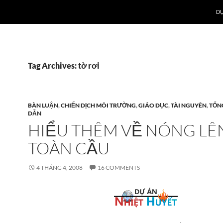
DỰ
Tag Archives: tờ rơi
BÀN LUẬN
,
CHIẾN DỊCH MÔI TRƯỜNG
,
GIÁO DỤC
,
TÀI NGUYÊN
,
TỔN
DẪN
HIỂU THÊM VỀ NÓNG LÊ
TOÀN CẦU
4 THÁNG 4, 2008
16 COMMENTS