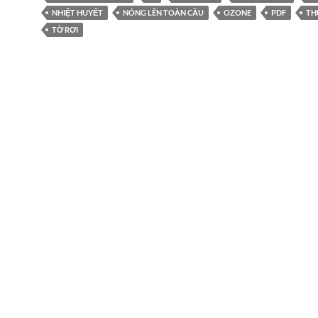
NHIỆT HUYẾT
NÓNG LÊN TOÀN CẦU
OZONE
PDF
TH
TỜ RƠI