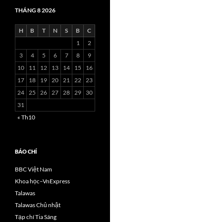
THÁNG 8 2026
H
B
T
N
S
B
C
1
2
3
4
5
6
7
8
9
10
11
12
13
14
15
16
17
18
19
20
21
22
23
24
25
26
27
28
29
30
31
« Th10
BÁO CHÍ
BBC Việt Nam
Khoa học–VnExpress
Talawas
Talawas Chủ nhật
Tạp chí Tia Sáng