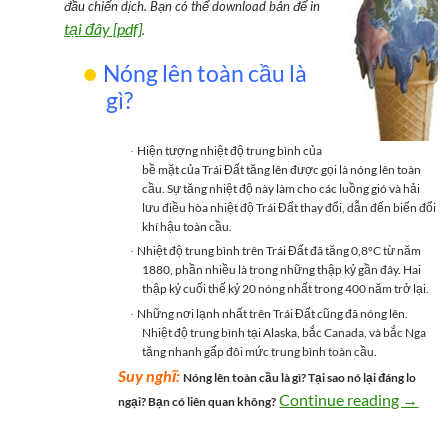
đầu chiến dịch. Bạn có thể download bản để in
tại đây [pdf]
.
●
Nóng lên toàn cầu là
gì?
Hiện tượng nhiệt độ trung bình của
·
bề mặt của Trái Đất tăng lên được gọi là nóng lên toàn
cầu. Sự tăng nhiệt độ này làm cho các luồng gió và hải
lưu điều hòa nhiệt độ Trái Đất thay đổi, dẫn đến biến đổi
khí hậu toàn cầu.
Nhiệt độ trung bình trên Trái Đất đã tăng 0,8°C từ năm
·
1880, phần nhiều là trong những thập kỷ gần đây. Hai
thập kỷ cuối thế kỷ 20 nóng nhất trong 400 năm trở lại.
Những nơi lạnh nhất trên Trái Đất cũng đã nóng lên.
·
Nhiệt độ trung bình tại Alaska, bắc Canada, và bắc Nga
tăng nhanh gấp đôi mức trung bình toàn cầu.
Suy nghĩ:
Nóng lên toàn cầu là gì? Tại sao nó lại đáng lo
Hiểu t
Continue reading
→
ngại? Bạn có liên quan không?