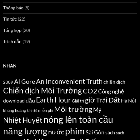
Thông báo
(8)
Tin tức
(22)
Tổng hợp
(20)
Trích dẫn
(19)
NHÃN
An Inconvenient Truth
Al Gore
chiến dịch
2009
Chiến dịch Môi Trường
CO2
Công nghệ
Earth Hour
giờ Trái Đất
dầu
download
Hà Nội
Giải trí
Môi trường
Mỹ
khủng hoảng
miễn phí
kinh tế
nóng lên toàn cầu
Nhiệt Huyết
năng lượng
phim
nước
Sài Gòn
sách
sạch