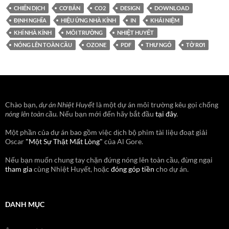
CHIẾN DỊCH
CƠ BẢN
CO2
DESIGN
DOWNLOAD
ĐỊNH NGHĨA
HIỆU ỨNG NHÀ KÍNH
IN
KHÁI NIỆM
KHÍ NHÀ KÍNH
MÔI TRƯỜNG
NHIỆT HUYẾT
NÓNG LÊN TOÀN CẦU
OZONE
PDF
THƯ NGỎ
TỜ RƠI
Chào bạn,
dự án Nhiệt Huyết
là một dự án môi trường kêu gọi chống
nóng lên toàn cầu
. Nếu bạn mới đến hãy bắt đầu
tại đây
.
Một phần của dự án bao gồm việc dịch bộ phim tài liệu đoạt giải
Oscar
"Một Sự Thật Mất Lòng"
của Al Gore.
Nếu bạn muốn chung tay chặn đứng nóng lên toàn cầu, đừng ngại
tham gia
cùng Nhiệt Huyết, hoặc
đóng góp tiền
cho dự án.
DANH MỤC