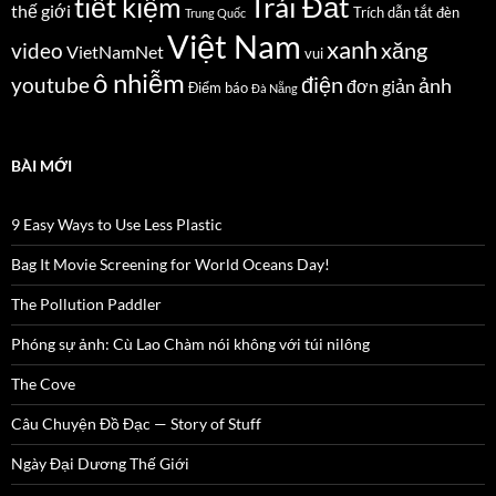
Trái Đất
tiết kiệm
thế giới
Trích dẫn
tắt đèn
Trung Quốc
Việt Nam
xanh
xăng
video
VietNamNet
vui
ô nhiễm
điện
youtube
ảnh
đơn giản
Điểm báo
Đà Nẵng
BÀI MỚI
9 Easy Ways to Use Less Plastic
Bag It Movie Screening for World Oceans Day!
The Pollution Paddler
Phóng sự ảnh: Cù Lao Chàm nói không với túi nilông
The Cove
Câu Chuyện Đồ Đạc — Story of Stuff
Ngày Đại Dương Thế Giới