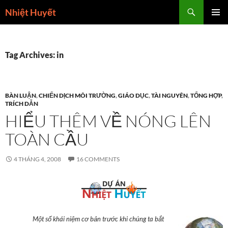
Skip
Search
Nhiệt Huyết
to
PRIMAR
content
MENU
Tag Archives: in
BÀN LUẬN
,
CHIẾN DỊCH MÔI TRƯỜNG
,
GIÁO DỤC
,
TÀI NGUYÊN
,
TỔNG HỢP
,
TRÍCH DẪN
HIỂU THÊM VỀ NÓNG LÊN
TOÀN CẦU
4 THÁNG 4, 2008
16 COMMENTS
Một số khái niệm cơ bản trước khi chúng ta bắt