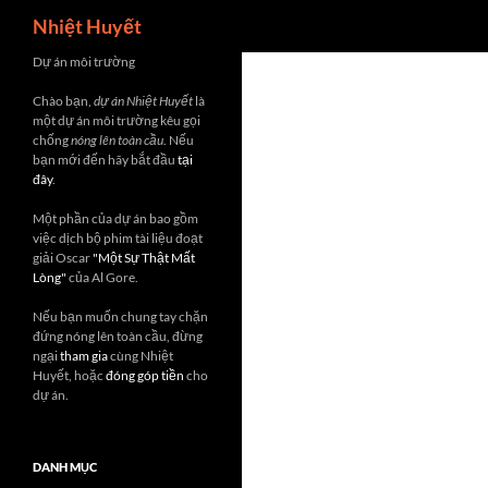
Search
Nhiệt Huyết
Skip
Dự án môi trường
to
Chào bạn,
dự án Nhiệt Huyết
là
content
một dự án môi trường kêu gọi
chống
nóng lên toàn cầu
. Nếu
bạn mới đến hãy bắt đầu
tại
đây
.
Một phần của dự án bao gồm
việc dịch bộ phim tài liệu đoạt
giải Oscar
"Một Sự Thật Mất
Lòng"
của Al Gore.
Nếu bạn muốn chung tay chặn
đứng nóng lên toàn cầu, đừng
ngại
tham gia
cùng Nhiệt
Huyết, hoặc
đóng góp tiền
cho
dự án.
DANH MỤC