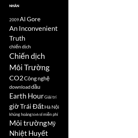
NHÃN
Al Gore
2009
An Inconvenient
Truth
chiến dịch
Chiến dịch
Môi Trường
CO2
Công nghệ
dầu
download
Earth Hour
Giải trí
giờ Trái Đất
Hà Nội
khủng hoảng
miễn phí
kinh tế
Môi trường
Mỹ
Nhiệt Huyết