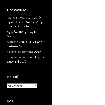
BÌNH LUẬN MỚI
Sấm Milky Way
trong
50 điều
bạn có thể làm để chặn đứng
nóng lên toàn cầu
Nguyễn Cường
trong
The
Meatrix
AB
trong
Sơ đồ tư duy: Nóng
lên toàn cầu
hopeful_colour
trong
Dự án
hopeful_colour
trong
Ngày Đại
Dương Thế Giới
LƯU TRỮ
Lưu
trữ
LỊCH