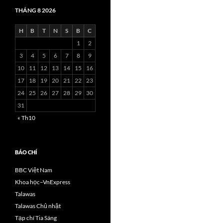
THÁNG 8 2026
H
B
T
N
S
B
C
1
2
3
4
5
6
7
8
9
10
11
12
13
14
15
16
17
18
19
20
21
22
23
24
25
26
27
28
29
30
31
« Th10
BÁO CHÍ
BBC Việt Nam
Khoa học–VnExpress
Talawas
Talawas Chủ nhật
Tạp chí Tia Sáng