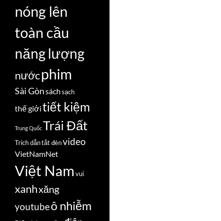
nóng lên
toàn cầu
năng lượng
phim
nước
Sài Gòn
sách
sạch
tiết kiệm
thế giới
Trái Đất
Trung Quốc
video
Trích dẫn
tắt đèn
VietNamNet
Việt Nam
vui
xanh
xăng
ô nhiễm
youtube