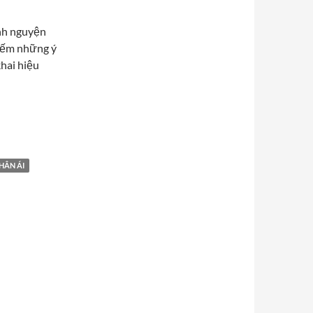
ình nguyện
kiếm những ý
khai hiệu
— Mầm sống bất tận
HÂN ÁI