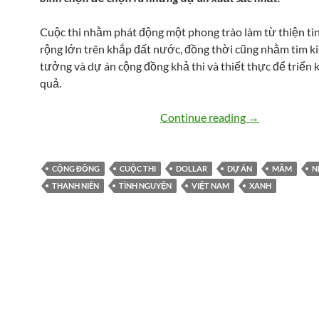
Cuộc thi nhằm phát động một phong trào làm từ thiện t
rộng lớn trên khắp đất nước, đồng thời cũng nhằm tìm 
tưởng và dự án cộng đồng khả thi và thiết thực để triển 
quả.
Mầm nhân ái 
Continue reading
→
CỘNG ĐỒNG
CUỘC THI
DOLLAR
DỰ ÁN
MẦM
N
THANH NIÊN
TÌNH NGUYỆN
VIỆT NAM
XANH