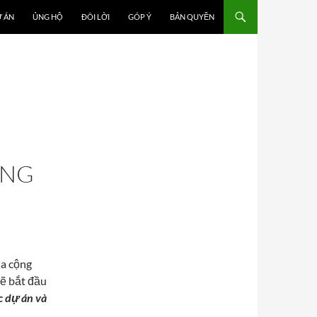
 ÁN
ỦNG HỘ
ĐÔI LỜI
GÓP Ý
BẢN QUYỀN
ỐNG
ủa cộng
sẽ bắt đầu
c dự án và