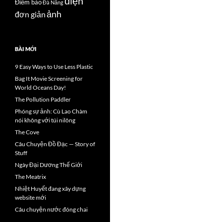
điện
Điểm báo
Đà Nẵng
ảnh
đơn giản
BÀI MỚI
9 Easy Ways to Use Less Plastic
Bag It Movie Screening for
World Oceans Day!
The Pollution Paddler
Phóng sự ảnh: Cù Lao Chàm
nói không với túi nilông
The Cove
Câu Chuyện Đồ Đạc — Story of
Stuff
Ngày Đại Dương Thế Giới
The Meatrix
Nhiệt Huyết đang xây dựng
website mới
Câu chuyện nước đóng chai