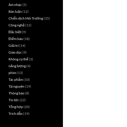
Âm nhạc
(5)
Bàn luận
(12)
Chiến dịch Môi Trường
(35)
Công nghệ
(12)
Đặc biệt
(9)
Điểm báo
(18)
Giải trí
(14)
Giáo dục
(9)
Không cụ thể
(3)
năng lượng
(4)
phim
(13)
Tác phẩm
(10)
Tài nguyên
(19)
Thông báo
(8)
Tin tức
(22)
Tổng hợp
(20)
Trích dẫn
(19)