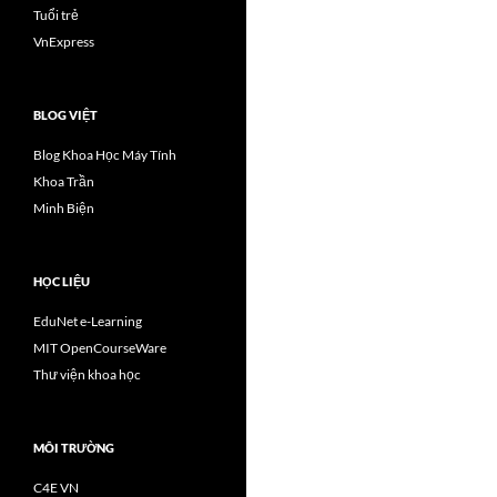
Tuổi trẻ
VnExpress
BLOG VIỆT
Blog Khoa Học Máy Tính
Khoa Trần
Minh Biện
HỌC LIỆU
EduNet e-Learning
MIT OpenCourseWare
Thư viện khoa học
MÔI TRƯỜNG
C4E VN