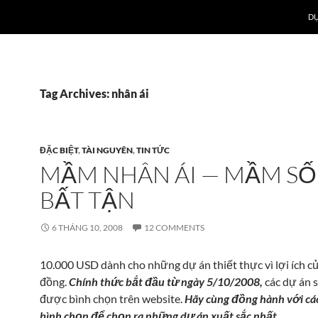
DỰ
Tag Archives: nhân ái
ĐẶC BIỆT
,
TÀI NGUYÊN
,
TIN TỨC
MẦM NHÂN ÁI — MẦM S
BẤT TẬN
6 THÁNG 10, 2008
12 COMMENTS
10.000 USD dành cho những dự án thiết thực vì lợi ích c
đồng.
Chính thức bắt đầu từ ngày 5/10/2008,
các dự án 
được bình chọn trên website.
Hãy cùng đồng hành với cá
bình chọn để chọn ra những dự án xuất sắc nhất.