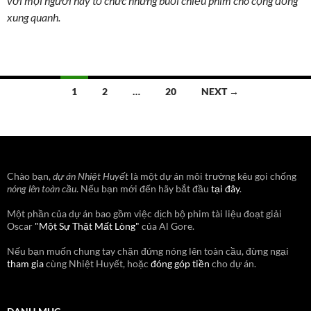
với mọi người hay tổ chức những buổi chiếu phim cho cộng đồng
xung quanh.
Posts
1
2
…
20
NEXT →
navigation
Chào bạn,
dự án Nhiệt Huyết
là một dự án môi trường kêu gọi chống
nóng lên toàn cầu
. Nếu bạn mới đến hãy bắt đầu
tại đây
.
Một phần của dự án bao gồm việc dịch bộ phim tài liệu đoạt giải
Oscar
"Một Sự Thật Mất Lòng"
của Al Gore.
Nếu bạn muốn chung tay chặn đứng nóng lên toàn cầu, đừng ngại
tham gia
cùng Nhiệt Huyết, hoặc
đóng góp tiền
cho dự án.