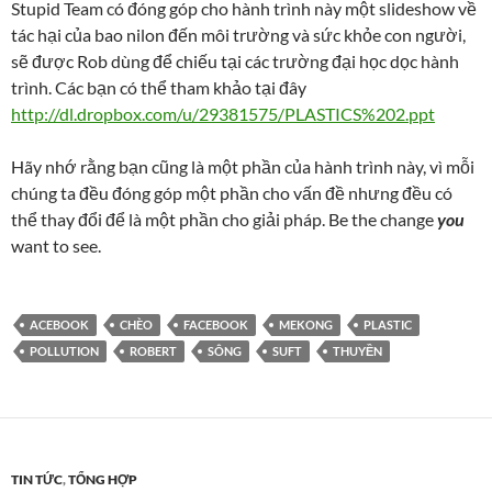
Stupid Team có đóng góp cho hành trình này một slideshow về
tác hại của bao nilon đến môi trường và sức khỏe con người,
sẽ được Rob dùng để chiếu tại các trường đại học dọc hành
trình. Các bạn có thể tham khảo tại đây
http://dl.dropbox.com/u/29381575/PLASTICS%202.ppt
Hãy nhớ rằng bạn cũng là một phần của hành trình này, vì mỗi
chúng ta đều đóng góp một phần cho vấn đề nhưng đều có
thể thay đổi để là một phần cho giải pháp. Be the change
you
want to see.
ACEBOOK
CHÈO
FACEBOOK
MEKONG
PLASTIC
POLLUTION
ROBERT
SÔNG
SUFT
THUYỀN
TIN TỨC
,
TỔNG HỢP