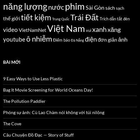
năng lượng
phim
nước
Sài Gòn
sách
sạch
Trái Đất
tiết kiệm
thế giới
Trích dẫn
tắt đèn
Trung Quốc
Việt Nam
xanh
xăng
video
VietNamNet
vui
ô nhiễm
điện
youtube
ảnh
đơn giản
Điểm báo
Đà Nẵng
BÀI MỚI
9 Easy Ways to Use Less Plastic
Bag It Movie Screening for World Oceans Day!
The Pollution Paddler
Phóng sự ảnh: Cù Lao Chàm nói không với túi nilông
The Cove
Câu Chuyện Đồ Đạc — Story of Stuff