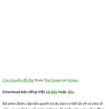
Câu chuyện đồ đạc
from
The Green
on
Vimeo
.
Download bản tiếng Việt
tại đây
hoặc
đây
.
Bộ phim được cấp bản quyền tự dọ, bạn có thể tải về và chia sẻ