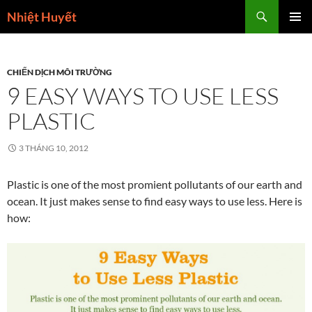
Skip
Search
Nhiệt Huyết
to
PRIMAR
content
MENU
CHIẾN DỊCH MÔI TRƯỜNG
9 EASY WAYS TO USE LESS
PLASTIC
3 THÁNG 10, 2012
Plastic is one of the most promient pollutants of our earth and
ocean. It just makes sense to find easy ways to use less. Here is
how: