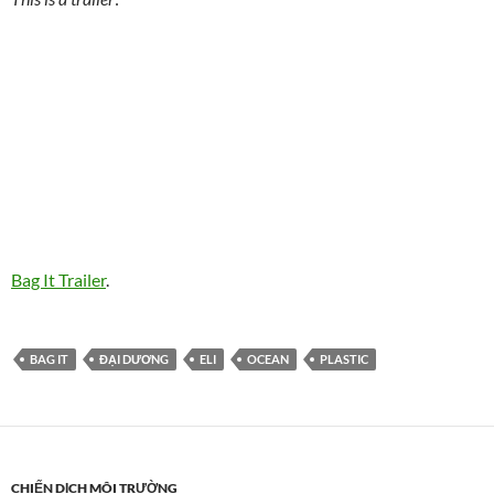
Bag It Trailer
.
BAG IT
ĐẠI DƯƠNG
ELI
OCEAN
PLASTIC
CHIẾN DỊCH MÔI TRƯỜNG