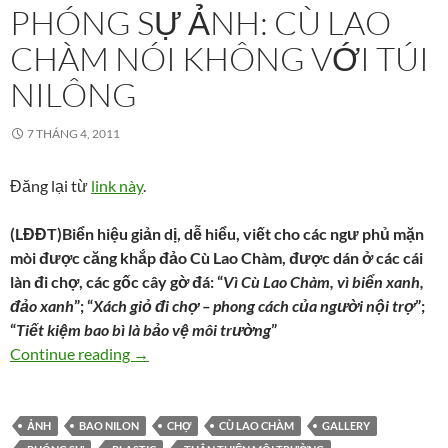
PHÓNG SỰ ẢNH: CÙ LAO
CHÀM NÓI KHÔNG VỚI TÚI
NILÔNG
7 THÁNG 4, 2011
Đăng lại từ
link này
.
(LĐĐT)Biển hiệu giản dị, dễ hiểu, viết cho các ngư phủ mặn
mòi được căng khắp đảo Cù Lao Chàm, được dán ở các cái
làn đi chợ, các gốc cây gờ đá: “
Vì Cù Lao Chàm, vì biển xanh,
đảo xanh
”; “
Xách giỏ đi chợ – phong cách của người nội trợ
”;
“
Tiết kiệm bao bì là bảo vệ môi trường
”
Phóng sự ảnh: Cù Lao Chàm nói không với túi
Continue reading
→
ẢNH
BAO NILON
CHỢ
CÙ LAO CHÀM
GALLERY