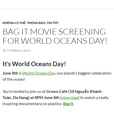
KHÔNG CỤ THỂ
,
THÔNG BÁO
,
TIN TỨC
BAG IT MOVIE SCREENING
FOR WORLD OCEANS DAY!
7 THÁNG 6, 2011
It’s World Oceans Day!
June 8th
is
World Oceans Day
, our planet’s biggest celebration
of the ocean!
You’re invited
to join us at
Green Café (10 Nguyễn Khánh
Toàn, Da Nang) at 8PM June 8th
[
view map
] to watch a really
inspiring documentary on plastics:
Bag It
.