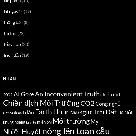
Tác phẩm
(10)
Tài nguyên
(19)
Thông báo
(8)
Tin tức
(22)
Tổng hợp
(20)
Trích dẫn
(19)
NHÃN
An Inconvenient Truth
Al Gore
chiến dịch
2009
Chiến dịch Môi Trường
CO2
Công nghệ
Earth Hour
giờ Trái Đất
dầu
download
Hà Nội
Giải trí
Môi trường
Mỹ
khủng hoảng
miễn phí
kinh tế
nóng lên toàn cầu
Nhiệt Huyết