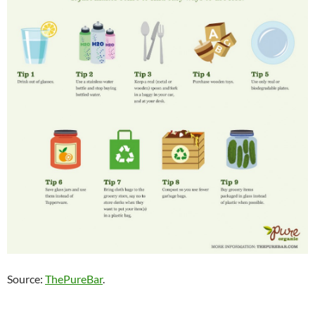
Source:
ThePureBar
.