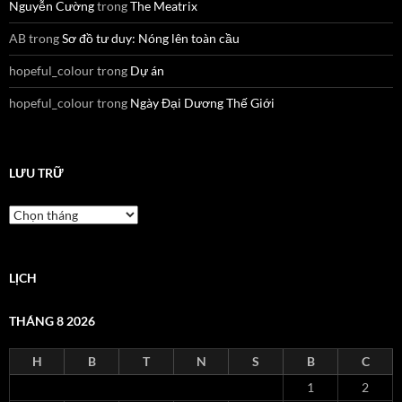
Nguyễn Cường
trong
The Meatrix
AB
trong
Sơ đồ tư duy: Nóng lên toàn cầu
hopeful_colour
trong
Dự án
hopeful_colour
trong
Ngày Đại Dương Thế Giới
LƯU TRỮ
Lưu
trữ
LỊCH
THÁNG 8 2026
H
B
T
N
S
B
C
1
2