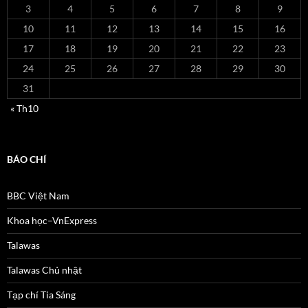
3
4
5
6
7
8
9
10
11
12
13
14
15
16
17
18
19
20
21
22
23
24
25
26
27
28
29
30
31
« Th10
BÁO CHÍ
BBC Việt Nam
Khoa học–VnExpress
Talawas
Talawas Chủ nhật
Tạp chí Tia Sáng