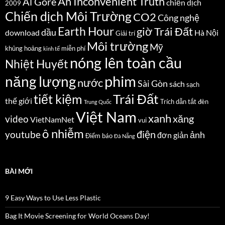
An Inconvenient Truth
Al Gore
chiến dịch
2009
Chiến dịch Môi Trường
CO2
Công nghệ
Earth Hour
giờ Trái Đất
dầu
download
Hà Nội
Giải trí
Môi trường
Mỹ
khủng hoảng
miễn phí
kinh tế
nóng lên toàn cầu
Nhiệt Huyết
năng lượng
phim
nước
Sài Gòn
sách
sạch
Trái Đất
tiết kiệm
thế giới
Trích dẫn
tắt đèn
Trung Quốc
Việt Nam
xanh
xăng
video
VietNamNet
vui
ô nhiễm
điện
youtube
ảnh
đơn giản
Điểm báo
Đà Nẵng
BÀI MỚI
9 Easy Ways to Use Less Plastic
Bag It Movie Screening for World Oceans Day!