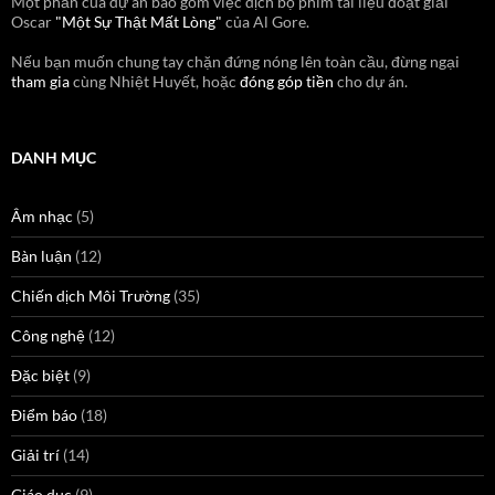
Một phần của dự án bao gồm việc dịch bộ phim tài liệu đoạt giải
Oscar
"Một Sự Thật Mất Lòng"
của Al Gore.
Nếu bạn muốn chung tay chặn đứng nóng lên toàn cầu, đừng ngại
tham gia
cùng Nhiệt Huyết, hoặc
đóng góp tiền
cho dự án.
DANH MỤC
Âm nhạc
(5)
Bàn luận
(12)
Chiến dịch Môi Trường
(35)
Công nghệ
(12)
Đặc biệt
(9)
Điểm báo
(18)
Giải trí
(14)
Giáo dục
(9)