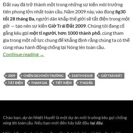
Đất nay đã trở thành một trong những sự kiện môi trường
tiên phong lớn nhất toàn cầu. Năm 2009 này, vào đúng
8g30
tối 28 tháng Ba
, người dân khắp thế giới sẽ tắt điện trong một
giờ — tạo nên sự kiện
Giờ Trái Đất 2009
. Chúng tôi đang cố
gắng kêu gọi
một tỉ người, hơn 1000 thành phố
, cùng tham
gia trong một nỗ lực chung để khẳng định rằng chúng ta có thể
cùng nhau hành động chống lại Nóng lên toàn cầu.
Earth Hour [2]: Ý nghĩa
Continue reading
→
2009
CHIẾN DỊCH MÔI TRƯỜNG
EARTH HOUR
GIỜ TRÁI ĐẤT
TẮT ĐIỆN
THAM GIA
TIẾT KIỆM
Ý NGHĨA
Chào bạn,
dự án Nhiệt Huyết
là một dự án môi trường kêu gọi chống
nóng lên toàn cầu
. Nếu bạn mới đến hãy bắt đầu
tại đây
.