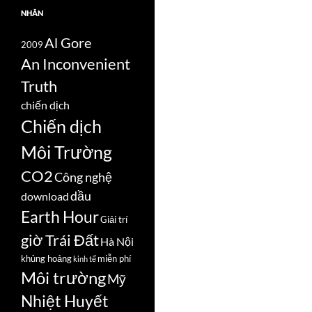
NHÃN
Al Gore
2009
An Inconvenient
Truth
chiến dịch
Chiến dịch
Môi Trường
CO2
Công nghệ
dầu
download
Earth Hour
Giải trí
giờ Trái Đất
Hà Nội
khủng hoảng
miễn phí
kinh tế
Môi trường
Mỹ
Nhiệt Huyết