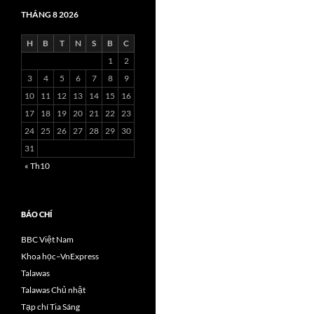
THÁNG 8 2026
H
B
T
N
S
B
C
1
2
3
4
5
6
7
8
9
10
11
12
13
14
15
16
17
18
19
20
21
22
23
24
25
26
27
28
29
30
31
« Th10
BÁO CHÍ
BBC Việt Nam
Khoa học–VnExpress
Talawas
Talawas Chủ nhật
Tạp chí Tia Sáng