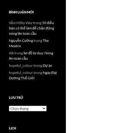
BÌNH LUẬN MỚI
Sấm Milky Way
trong
50 điều
bạn có thể làm để chặn đứng
nóng lên toàn cầu
Nguyễn Cường
trong
The
Meatrix
AB
trong
Sơ đồ tư duy: Nóng
lên toàn cầu
hopeful_colour
trong
Dự án
hopeful_colour
trong
Ngày Đại
Dương Thế Giới
LƯU TRỮ
Lưu
trữ
LỊCH