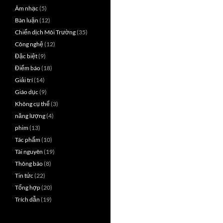
Âm nhạc
(5)
Bàn luận
(12)
Chiến dịch Môi Trường
(35)
Công nghệ
(12)
Đặc biệt
(9)
Điểm báo
(18)
Giải trí
(14)
Giáo dục
(9)
Không cụ thể
(3)
năng lượng
(4)
phim
(13)
Tác phẩm
(10)
Tài nguyên
(19)
Thông báo
(8)
Tin tức
(22)
Tổng hợp
(20)
Trích dẫn
(19)