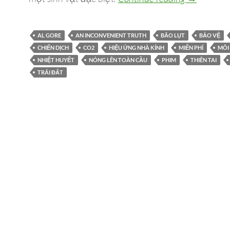
AL GORE
AN INCONVENIENT TRUTH
BÃO LỤT
BẢO VỆ
CHIẾN DỊCH
CO2
HIỆU ỨNG NHÀ KÍNH
MIỄN PHÍ
MÔI
NHIỆT HUYẾT
NÓNG LÊN TOÀN CẦU
PHIM
THIÊN TAI
TRÁI ĐẤT