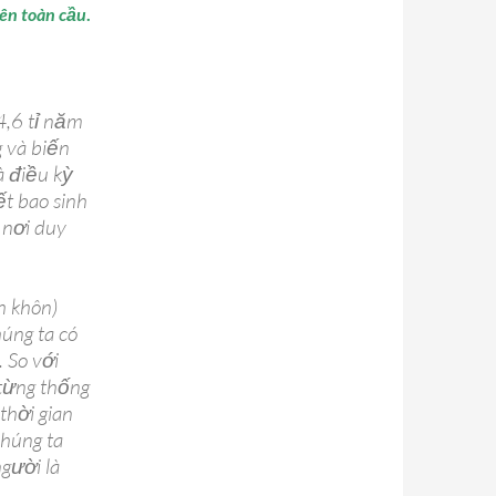
lên toàn cầu
.
4,6 tỉ năm
 và biến
à điều kỳ
ết bao sinh
à nơi duy
h khôn)
húng ta có
 So với
 từng thống
thời gian
Chúng ta
người là
o chiến dịch Nhiệt Huyết