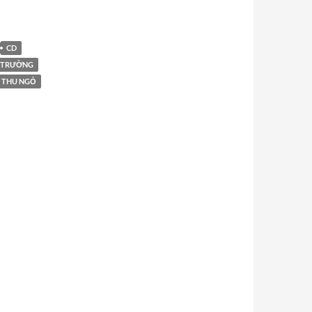
CD
 TRƯỜNG
THU NGỎ