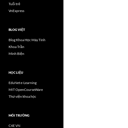
Tuổi trẻ
VnExpress
BLOG VIỆT
Blog Khoa Học Máy Tính
Khoa Trần
Minh Biện
HỌC LIỆU
EduNet e-Learning
MIT OpenCourseWare
Thư viện khoa học
MÔI TRƯỜNG
C4E VN