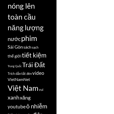
nóng lên
toàn cầu
năng lượng
phim
nước
Sài Gòn
sách
sạch
tiết kiệm
thế giới
Trái Đất
Trung Quốc
video
Trích dẫn
tắt đèn
VietNamNet
Việt Nam
vui
xanh
xăng
ô nhiễm
youtube