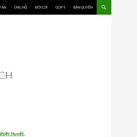
 ÁN
ỦNG HỘ
ĐÔI LỜI
GÓP Ý
BẢN QUYỀN
ỊCH
Nhiệt Huyết
,