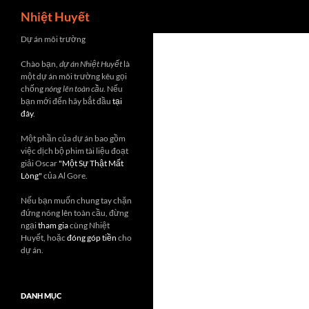
Search
Nhiệt Huyết
Skip
Dự án môi trường
to
Chào bạn,
dự án Nhiệt Huyết
là
content
một dự án môi trường kêu gọi
chống
nóng lên toàn cầu
. Nếu
bạn mới đến hãy bắt đầu
tại
đây
.
Một phần của dự án bao gồm
việc dịch bộ phim tài liệu đoạt
giải Oscar
"Một Sự Thật Mất
Lòng"
của Al Gore.
Nếu bạn muốn chung tay chặn
đứng nóng lên toàn cầu, đừng
ngại
tham gia
cùng Nhiệt
Huyết, hoặc
đóng góp tiền
cho
dự án.
DANH MỤC