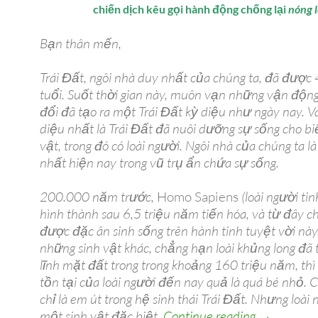
chiến dịch kêu gọi hành động chống lại
nóng 
Bạn thân mến,
Trái Đất, ngôi nhà duy nhất của chúng ta, đã được 
tuổi. Suốt thời gian này, muôn vạn những vận động
đổi đã tạo ra một Trái Đất kỳ diệu như ngày nay. V
diệu nhất là Trái Đất đã nuôi dưỡng sự sống cho bi
vật, trong đó có loài người. Ngôi nhà của chúng ta l
nhất hiện nay trong vũ trụ ẩn chứa sự sống.
200.000 năm trước,
Homo Sapiens
(loài người tin
hình thành sau 6,5 triệu năm tiến hóa, và từ đây c
được đặc ân sinh sống trên hành tinh tuyệt vời này.
những sinh vật khác, chẳng hạn loài khủng long đã
lĩnh mặt đất trong trong khoảng 160 triệu năm, thì 
tồn tại của loài người đến nay quả là quá bé nhỏ. 
chỉ là em út trong hệ sinh thái Trái Đất. Nhưng loài 
Thư ngỏ ch
một sinh vật đặc biệt.
Continue reading
→