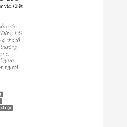
m vào. (Biết
diễn văn
 “Đừng hỏi
 gì cho tổ
 thường
a nó.
ệ giữa
on người
i tổ quốc đã làm gì cho bạn
H
C
XÃ HỘI