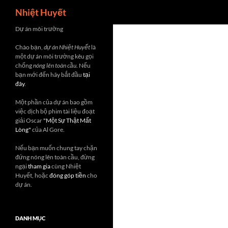
Search
Nhiệt Huyết
Skip
Dự án môi trường
to
Chào bạn,
dự án Nhiệt Huyết
là
content
một dự án môi trường kêu gọi
chống
nóng lên toàn cầu
. Nếu
bạn mới đến hãy bắt đầu
tại
đây
.
Một phần của dự án bao gồm
việc dịch bộ phim tài liệu đoạt
giải Oscar
"Một Sự Thật Mất
Lòng"
của Al Gore.
Nếu bạn muốn chung tay chặn
đứng nóng lên toàn cầu, đừng
ngại
tham gia
cùng Nhiệt
Huyết, hoặc
đóng góp tiền
cho
dự án.
DANH MỤC