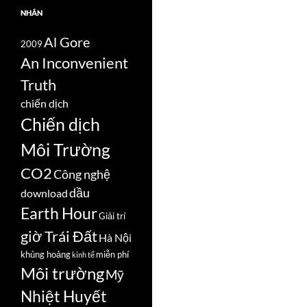
NHÃN
Al Gore
2009
An Inconvenient
Truth
chiến dịch
Chiến dịch
Môi Trường
CO2
Công nghệ
dầu
download
Earth Hour
Giải trí
giờ Trái Đất
Hà Nội
khủng hoảng
miễn phí
kinh tế
Môi trường
Mỹ
Nhiệt Huyết