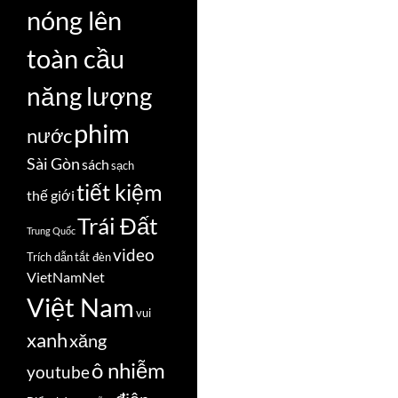
nóng lên
toàn cầu
năng lượng
phim
nước
Sài Gòn
sách
sạch
tiết kiệm
thế giới
Trái Đất
Trung Quốc
video
Trích dẫn
tắt đèn
VietNamNet
Việt Nam
vui
xanh
xăng
ô nhiễm
youtube