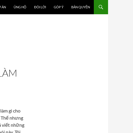
 ÁN
ỦNG HỘ
ĐÔI LỜI
GÓP Ý
BẢN QUYỀN
LÀM
làm gì cho
u. Thế nhưng
 viết những
i này. Tôi