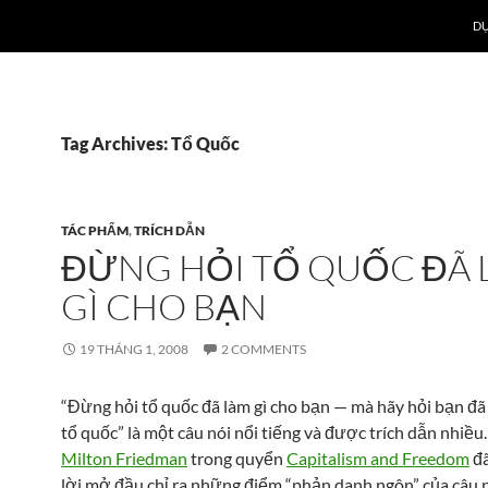
DỰ
Tag Archives: Tổ Quốc
TÁC PHẨM
,
TRÍCH DẪN
ĐỪNG HỎI TỔ QUỐC ĐÃ 
GÌ CHO BẠN
19 THÁNG 1, 2008
2 COMMENTS
“Đừng hỏi tổ quốc đã làm gì cho bạn — mà hãy hỏi bạn đã 
tổ quốc” là một câu nói nổi tiếng và được trích dẫn nhiề
Milton Friedman
trong quyển
Capitalism and Freedom
đã
lời mở đầu chỉ ra những điểm “phản danh ngôn” của câu nó