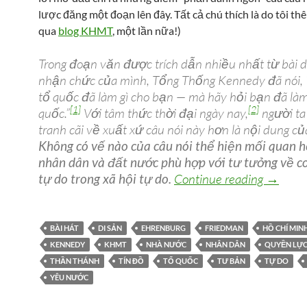
lược đăng một đoạn lên đây. Tất cả chú thích là do tôi thê
qua
blog KHMT
, một lần nữa!)
Trong đoạn văn được trích dẫn nhiều nhất từ bài 
nhận chức của mình, Tổng Thống Kennedy đã nói,
tổ quốc đã làm gì cho bạn — mà hãy hỏi bạn đã làm
[1]
[2]
quốc.”
Với tâm thức thời đại ngày nay,
người ta
tranh cãi về xuất xứ câu nói này hơn là nội dung củ
Không có vế nào của câu nói thể hiện mối quan h
nhân dân và đất nước phù hợp với tư tưởng về c
Đừng hỏ
tự do trong xã hội tự do.
Continue reading
→
BÀI HÁT
DI SẢN
EHRENBURG
FRIEDMAN
HỒ CHÍ MIN
KENNEDY
KHMT
NHÀ NƯỚC
NHÂN DÂN
QUYỀN LỰ
THẦN THÁNH
TÍN ĐỒ
TỔ QUỐC
TƯ BẢN
TỰ DO
YÊU NƯỚC