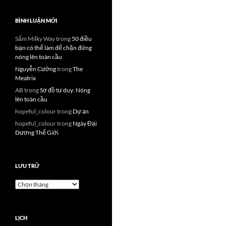
BÌNH LUẬN MỚI
Sấm Milky Way
trong
50 điều
bạn có thể làm để chặn đứng
nóng lên toàn cầu
Nguyễn Cường
trong
The
Meatrix
AB
trong
Sơ đồ tư duy: Nóng
lên toàn cầu
hopeful_colour
trong
Dự án
hopeful_colour
trong
Ngày Đại
Dương Thế Giới
LƯU TRỮ
Lưu
trữ
LỊCH