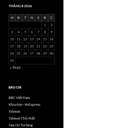
THÁNG 8 2026
H
B
T
N
S
B
C
1
2
3
4
5
6
7
8
9
10
11
12
13
14
15
16
17
18
19
20
21
22
23
24
25
26
27
28
29
30
31
« Th10
BÁO CHÍ
BBC Việt Nam
Khoa học–VnExpress
Talawas
Talawas Chủ nhật
Tạp chí Tia Sáng