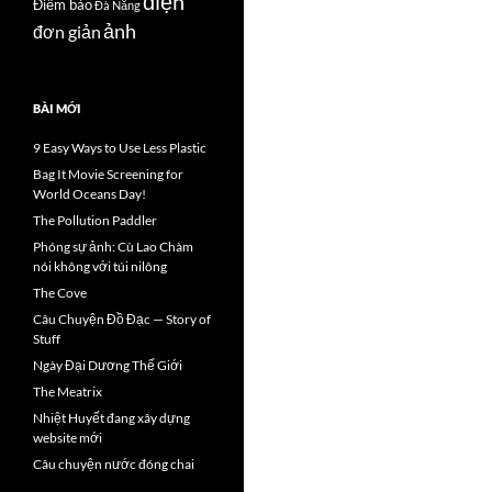
điện
Điểm báo
Đà Nẵng
ảnh
đơn giản
BÀI MỚI
9 Easy Ways to Use Less Plastic
Bag It Movie Screening for
World Oceans Day!
The Pollution Paddler
Phóng sự ảnh: Cù Lao Chàm
nói không với túi nilông
The Cove
Câu Chuyện Đồ Đạc — Story of
Stuff
Ngày Đại Dương Thế Giới
The Meatrix
Nhiệt Huyết đang xây dựng
website mới
Câu chuyện nước đóng chai