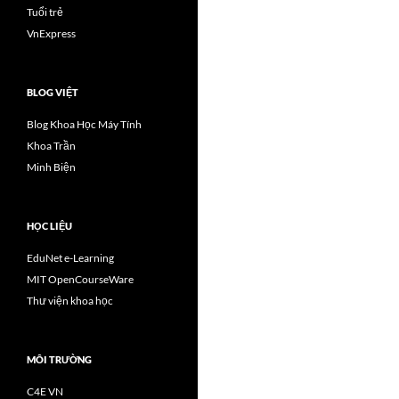
Tuổi trẻ
VnExpress
BLOG VIỆT
Blog Khoa Học Máy Tính
Khoa Trần
Minh Biện
HỌC LIỆU
EduNet e-Learning
MIT OpenCourseWare
Thư viện khoa học
MÔI TRƯỜNG
C4E VN