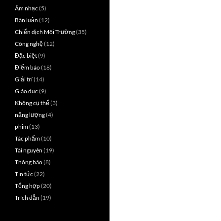
Âm nhạc
(5)
Bàn luận
(12)
Chiến dịch Môi Trường
(35)
Công nghệ
(12)
Đặc biệt
(9)
Điểm báo
(18)
Giải trí
(14)
Giáo dục
(9)
Không cụ thể
(3)
năng lượng
(4)
phim
(13)
Tác phẩm
(10)
Tài nguyên
(19)
Thông báo
(8)
Tin tức
(22)
Tổng hợp
(20)
Trích dẫn
(19)