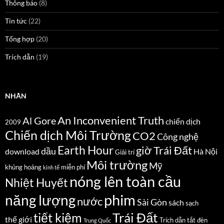
Thông báo
(8)
Tin tức
(22)
Tổng hợp
(20)
Trích dẫn
(19)
NHÃN
An Inconvenient Truth
Al Gore
chiến dịch
2009
Chiến dịch Môi Trường
CO2
Công nghệ
Earth Hour
giờ Trái Đất
dầu
download
Hà Nội
Giải trí
Môi trường
Mỹ
khủng hoảng
miễn phí
kinh tế
nóng lên toàn cầu
Nhiệt Huyết
năng lượng
phim
nước
Sài Gòn
sách
sạch
Trái Đất
tiết kiệm
thế giới
Trích dẫn
tắt đèn
Trung Quốc