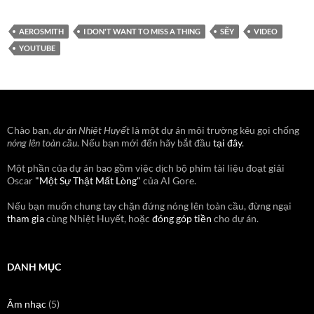
AEROSMITH
I DON'T WANT TO MISS A THING
SẼY
VIDEO
YOUTUBE
Chào bạn,
dự án Nhiệt Huyết
là một dự án môi trường kêu gọi chống
nóng lên toàn cầu
. Nếu bạn mới đến hãy bắt đầu
tại đây
.
Một phần của dự án bao gồm việc dịch bộ phim tài liệu đoạt giải
Oscar
"Một Sự Thật Mất Lòng"
của Al Gore.
Nếu bạn muốn chung tay chặn đứng nóng lên toàn cầu, đừng ngại
tham gia
cùng Nhiệt Huyết, hoặc
đóng góp tiền
cho dự án.
DANH MỤC
Âm nhạc
(5)