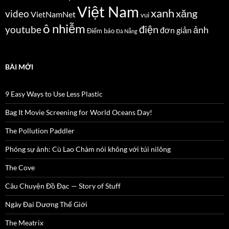
Việt Nam
xanh
xăng
video
VietNamNet
vui
ô nhiễm
điện
youtube
ảnh
đơn giản
Điểm báo
Đà Nẵng
BÀI MỚI
9 Easy Ways to Use Less Plastic
Bag It Movie Screening for World Oceans Day!
The Pollution Paddler
Phóng sự ảnh: Cù Lao Chàm nói không với túi nilông
The Cove
Câu Chuyện Đồ Đạc — Story of Stuff
Ngày Đại Dương Thế Giới
The Meatrix