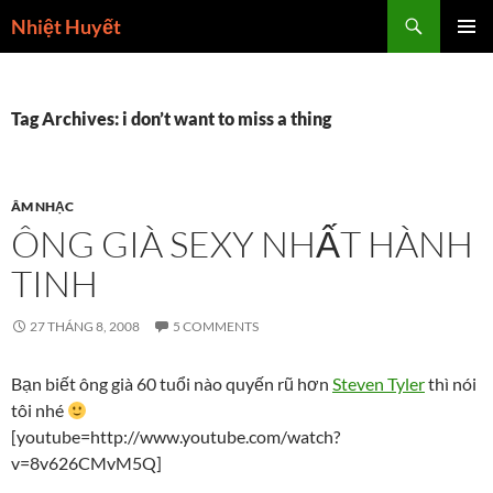
Skip
Search
Nhiệt Huyết
to
PRIMAR
content
MENU
Tag Archives: i don’t want to miss a thing
ÂM NHẠC
ÔNG GIÀ SEXY NHẤT HÀNH
TINH
27 THÁNG 8, 2008
5 COMMENTS
Bạn biết ông già 60 tuổi nào quyến rũ hơn
Steven Tyler
thì nói
tôi nhé
[youtube=http://www.youtube.com/watch?
v=8v626CMvM5Q]