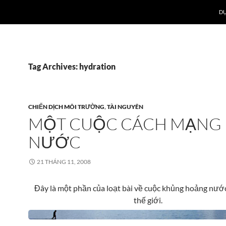
DỰ
Tag Archives: hydration
CHIẾN DỊCH MÔI TRƯỜNG
,
TÀI NGUYÊN
MỘT CUỘC CÁCH MẠNG 
NƯỚC
21 THÁNG 11, 2008
Đây là một phần của loạt bài về cuộc khủng hoảng nước
thế giới.