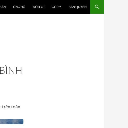
 ÁN
ỦNG HỘ
ĐÔI LỜI
GÓP Ý
BẢN QUYỀN
BÌNH
 trên toàn