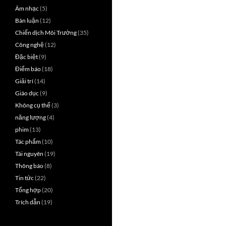
Âm nhạc
(5)
Bàn luận
(12)
Chiến dịch Môi Trường
(35)
Công nghệ
(12)
Đặc biệt
(9)
Điểm báo
(18)
Giải trí
(14)
Giáo dục
(9)
Không cụ thể
(3)
năng lượng
(4)
phim
(13)
Tác phẩm
(10)
Tài nguyên
(19)
Thông báo
(8)
Tin tức
(22)
Tổng hợp
(20)
Trích dẫn
(19)