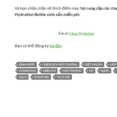
Và bạn chắn chắn sẽ thích điểm này:
họ cung cấp các cha
Hydration Bottle xinh xắn miễn phí.
Ảnh từ
Clean Hydration
.
Bạn có thể đăng ký
tại đây
.
BÌNH NƯỚC
CHIẾN DỊCH MÔI TRƯỜNG
DIỆT KHUẨN
GIỚI
HYDRATION
MIỄN PHÍ
MÔI TRƯỜNG
MỸ
NƯỚC
SẠCH
STANFORD
YOUTUBE