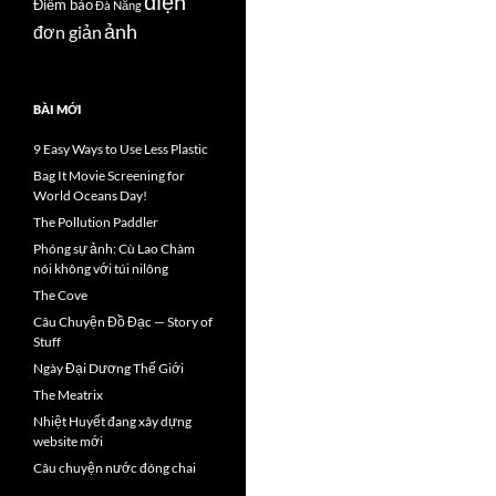
điện
Điểm báo
Đà Nẵng
ảnh
đơn giản
BÀI MỚI
9 Easy Ways to Use Less Plastic
Bag It Movie Screening for
World Oceans Day!
The Pollution Paddler
Phóng sự ảnh: Cù Lao Chàm
nói không với túi nilông
The Cove
Câu Chuyện Đồ Đạc — Story of
Stuff
Ngày Đại Dương Thế Giới
The Meatrix
Nhiệt Huyết đang xây dựng
website mới
Câu chuyện nước đóng chai