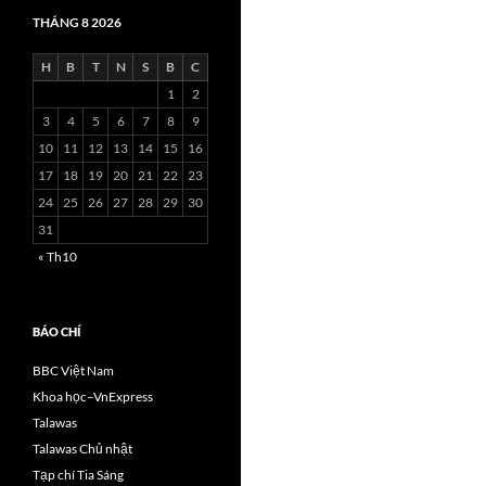
THÁNG 8 2026
H
B
T
N
S
B
C
1
2
3
4
5
6
7
8
9
10
11
12
13
14
15
16
17
18
19
20
21
22
23
24
25
26
27
28
29
30
31
« Th10
BÁO CHÍ
BBC Việt Nam
Khoa học–VnExpress
Talawas
Talawas Chủ nhật
Tạp chí Tia Sáng