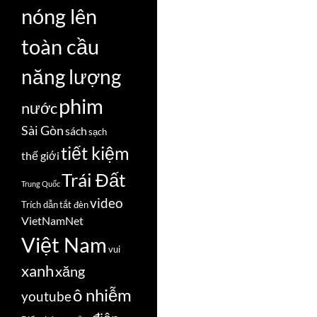
nóng lên
toàn cầu
năng lượng
phim
nước
Sài Gòn
sách
sạch
tiết kiệm
thế giới
Trái Đất
Trung Quốc
video
Trích dẫn
tắt đèn
VietNamNet
Việt Nam
vui
xanh
xăng
ô nhiễm
youtube