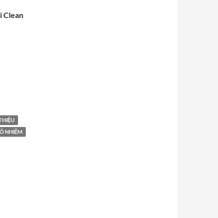
i Clean
 THIỆU
Ô NHIỄM