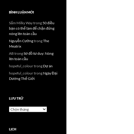
BÌNH LUẬN MỚI
Sấm Milky Way
trong
50 điều
bạn có thể làm để chặn đứng
nóng lên toàn cầu
Nguyễn Cường
trong
The
Meatrix
AB
trong
Sơ đồ tư duy: Nóng
lên toàn cầu
hopeful_colour
trong
Dự án
hopeful_colour
trong
Ngày Đại
Dương Thế Giới
LƯU TRỮ
Lưu
trữ
LỊCH