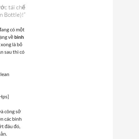
ớc tái chế
n Bottle)!”
 đang có một
ạng về
bình
 xong là bỏ
n sau thì có
Clean
Hps]
và công sở
n các bình
ớt đâu đó,
iản.