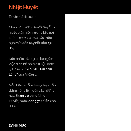
Search
Nhiệt Huyết
Skip
Dự án môi trường
to
Chào bạn,
dự án Nhiệt Huyết
là
content
một dự án môi trường kêu gọi
chống
nóng lên toàn cầu
. Nếu
bạn mới đến hãy bắt đầu
tại
đây
.
Một phần của dự án bao gồm
việc dịch bộ phim tài liệu đoạt
giải Oscar
"Một Sự Thật Mất
Lòng"
của Al Gore.
Nếu bạn muốn chung tay chặn
đứng nóng lên toàn cầu, đừng
ngại
tham gia
cùng Nhiệt
Huyết, hoặc
đóng góp tiền
cho
dự án.
DANH MỤC