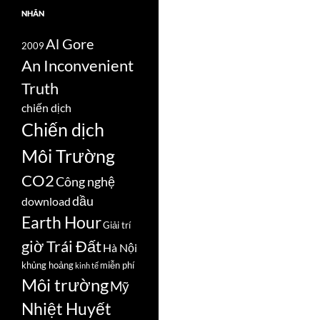
NHÃN
Al Gore
2009
An Inconvenient
Truth
chiến dịch
Chiến dịch
Môi Trường
CO2
Công nghệ
dầu
download
Earth Hour
Giải trí
giờ Trái Đất
Hà Nội
khủng hoảng
miễn phí
kinh tế
Môi trường
Mỹ
Nhiệt Huyết