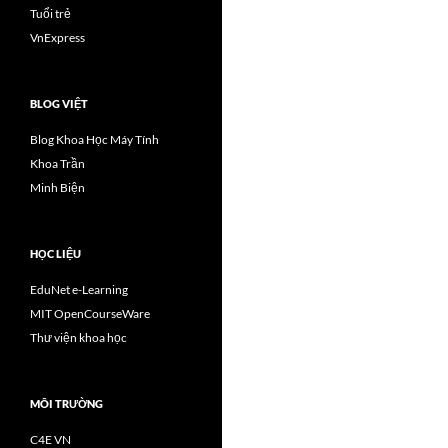
Tuổi trẻ
VnExpress
BLOG VIỆT
Blog Khoa Học Máy Tính
Khoa Trần
Minh Biện
HỌC LIỆU
EduNet e-Learning
MIT OpenCourseWare
Thư viện khoa học
MÔI TRƯỜNG
C4E VN