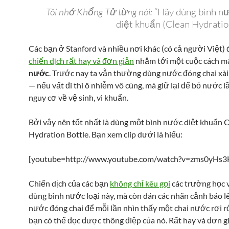
Tôi nhớ Khổng Tử từng nói:
“Hãy dùng bình nư
diệt khuẩn (Clean Hydratio
Các bạn ở Stanford và nhiều nơi khác (có cả người Việt)
chiến dịch rất hay và đơn giản
nhắm tới một cuộc cách m
nước
. Trước nay ta vẫn thường dùng nước đóng chai xài
— nếu vất đi thì ô nhiễm vô cùng, mà giữ lại để bỏ nước lầ
nguy cơ về vệ sinh, vi khuẩn.
Bởi vậy nên tốt nhất là dùng một bình nước diệt khuẩn 
Hydration Bottle. Bạn xem clip dưới là hiểu:
[youtube=http://www.youtube.com/watch?v=zms0yHs3
Chiến dịch của các bạn
không chỉ kêu gọi
các trường học 
dùng bình nước loại này, mà còn dán các nhãn cảnh báo lê
nước đóng chai để mỗi lần nhìn thấy một chai nước rơi r
bạn có thể đọc được thông điệp của nó. Rất hay và đơn g