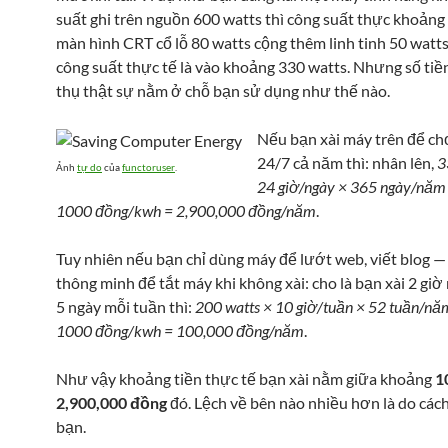
suất ghi trên nguồn 600 watts thì công suất thực khoảng
màn hình CRT cổ lỗ 80 watts cộng thêm linh tinh 50 watt
công suất thực tế là vào khoảng 330 watts. Nhưng số tiền
thụ thật sự nằm ở chỗ bạn sử dụng như thế nào.
Nếu bạn xài máy trên để ch
24/7 cả năm thì: nhân lên,
3
Ảnh
tự do
của
functoruser
.
24 giờ/ngày × 365 ngày/năm
1000 đồng/kwh = 2,900,000 đồng/năm
.
Tuy nhiên nếu bạn chỉ dùng máy để lướt web, viết blog —
thông minh để tắt máy khi không xài: cho là bạn xài 2 giờ
5 ngày mỗi tuần thì:
200 watts × 10 giờ/tuần × 52 tuần/nă
1000 đồng/kwh = 100,000 đồng/năm
.
Như vậy khoảng tiền thực tế bạn xài nằm giữa khoảng
1
2,900,000 đồng
đó. Lệch về bên nào nhiều hơn là do các
bạn.