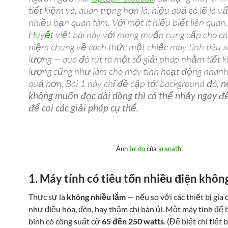
tiết kiệm và, quan trọng hơn là, hiệu quả có lẽ là v
nhiều bạn quan tâm. Với một ít hiểu biết liên quan
Huyết
viết bài này với mong muốn cung cấp cho cá
niệm chung về cách thức một chiếc máy tính tiêu x
lượng — qua đó rút ra một số giải pháp nhằm tiết 
lượng cũng như làm cho máy tính hoạt động nhanh
quả hơn. Bài 1 này chỉ đề cập tới background đó,
n
không muốn đọc dài dòng thì có thể nhảy ngay đế
để coi các giải pháp cụ thể.
Ảnh
tự do
của
aranath
.
1. Máy tính có tiêu tốn nhiều điện khôn
Thực sự là
không nhiều lắm
— nếu so với các thiết bị gia
như điều hòa, đèn, hay thậm chí bàn ủi. Một máy tính để 
bình có công suất cỡ
65 đến 250 watts
. (Để biết chi tiết