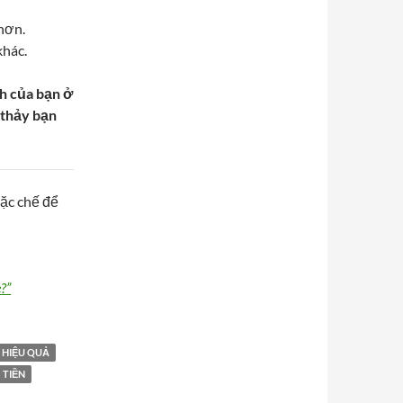
hơn.
khác.
h của bạn ở
 thảy bạn
đặc chế để
?”
HIỆU QUẢ
TIỀN