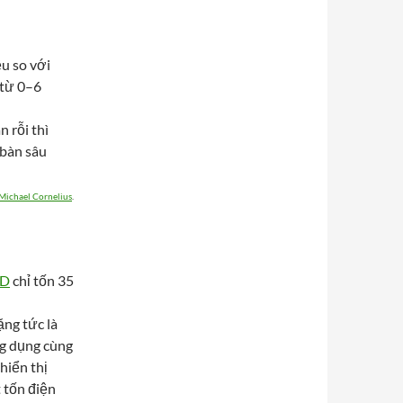
ều so với
 từ 0–6
 rỗi thì
 bàn sâu
Michael Cornelius
.
CD
chỉ tốn 35
ặng tức là
ng dụng cùng
hiển thị
t tốn điện