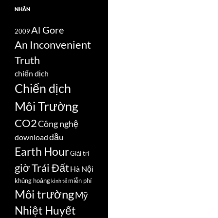
NHÃN
Al Gore
2009
An Inconvenient
Truth
chiến dịch
Chiến dịch
Môi Trường
CO2
Công nghệ
dầu
download
Earth Hour
Giải trí
giờ Trái Đất
Hà Nội
khủng hoảng
miễn phí
kinh tế
Môi trường
Mỹ
Nhiệt Huyết