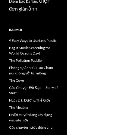
điện
Điểm báo
Đà Nẵng
ảnh
đơn giản
BÀI MỚI
9 Easy Ways to Use Less Plastic
Bag It Movie Screening for
World Oceans Day!
The Pollution Paddler
Phóng sự ảnh: Cù Lao Chàm
nói không với túi nilông
The Cove
Câu Chuyện Đồ Đạc — Story of
Stuff
Ngày Đại Dương Thế Giới
The Meatrix
Nhiệt Huyết đang xây dựng
website mới
Câu chuyện nước đóng chai