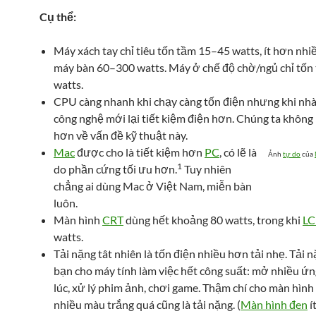
Cụ thể:
Máy xách tay chỉ tiêu tốn tầm 15–45 watts, ít hơn nhi
máy bàn 60–300 watts. Máy ở chế độ chờ/ngủ chỉ tốn
watts.
CPU càng nhanh khi chạy càng tốn điện nhưng khi nhàn
công nghệ mới lại tiết kiệm điện hơn. Chúng ta không
hơn về vấn đề kỹ thuật này.
Mac
được cho là tiết kiệm hơn
PC
, có lẽ là
Ảnh
tự do
của
1
do phần cứng tối ưu hơn.
Tuy nhiên
chẳng ai dùng Mac ở Việt Nam, miễn bàn
luôn.
Màn hình
CRT
dùng hết khoảng 80 watts, trong khi
L
watts.
Tải nặng tât nhiên là tốn điện nhiều hơn tải nhẹ. Tải n
bạn cho máy tính làm việc hết công suất: mở nhiều ứ
lúc, xử lý phim ảnh, chơi game. Thậm chí cho màn hình 
nhiều màu trắng quá cũng là tải nặng. (
Màn hình đen
í