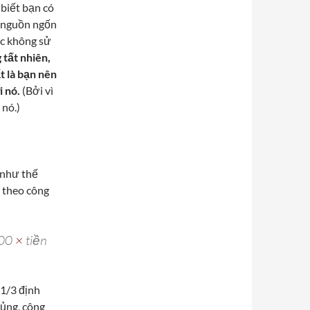
biết bạn có
là nguồn ngốn
úc không sử
tất nhiên,
t là bạn nên
 nó.
(Bởi vì
 nó.)
 như thế
n theo công
00
×
tiền
1/3 định
hủng, công