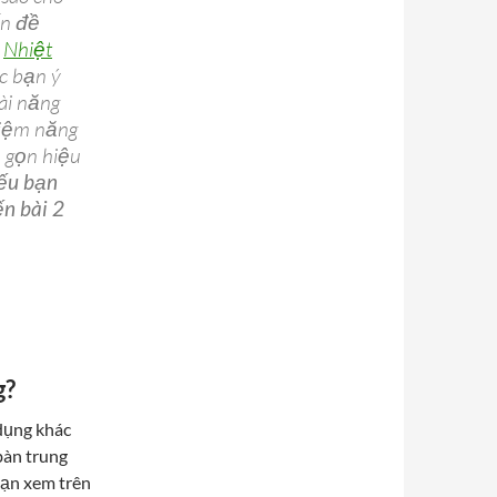
ấn đề
,
Nhiệt
c bạn ý
ài năng
kiệm năng
 gọn hiệu
ếu bạn
n bài 2
g?
 dụng khác
bàn trung
 bạn xem trên