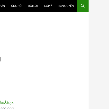
 ÁN
ỦNG HỘ
ĐÔI LỜI
GÓP Ý
BẢN QUYỀN
U
desktop
,
 sao cho