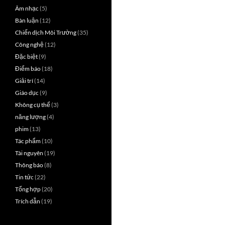
Âm nhạc
(5)
Bàn luận
(12)
Chiến dịch Môi Trường
(35)
Công nghệ
(12)
Đặc biệt
(9)
Điểm báo
(18)
Giải trí
(14)
Giáo dục
(9)
Không cụ thể
(3)
năng lượng
(4)
phim
(13)
Tác phẩm
(10)
Tài nguyên
(19)
Thông báo
(8)
Tin tức
(22)
Tổng hợp
(20)
Trích dẫn
(19)