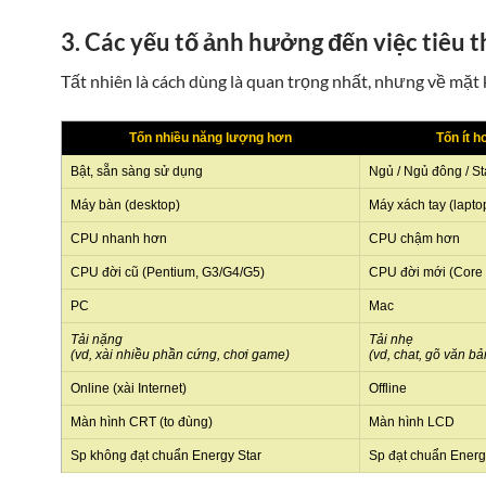
3. Các yếu tố ảnh hưởng đến việc tiêu t
Tất nhiên là cách dùng là quan trọng nhất, nhưng về mặt k
Tốn nhiều năng lượng hơn
Tốn ít h
Bật, sẵn sàng sử dụng
Ngủ / Ngủ đông / S
Máy bàn (desktop)
Máy xách tay (lapto
CPU nhanh hơn
CPU chậm hơn
CPU đời cũ (Pentium, G3/G4/G5)
CPU đời mới (Core 
PC
Mac
Tải nặng
Tải nhẹ
(vd, xài nhiều phần cứng, chơi game)
(vd, chat, gõ văn bả
Online (xài Internet)
Offline
Màn hình CRT (to đùng)
Màn hình LCD
Sp không đạt chuẩn Energy Star
Sp đạt chuẩn Energ