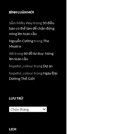
BÌNH LUẬN MỚI
Sấm Milky Way
trong
50 điều
bạn có thể làm để chặn đứng
nóng lên toàn cầu
Nguyễn Cường
trong
The
Meatrix
AB
trong
Sơ đồ tư duy: Nóng
lên toàn cầu
hopeful_colour
trong
Dự án
hopeful_colour
trong
Ngày Đại
Dương Thế Giới
LƯU TRỮ
Lưu
trữ
LỊCH