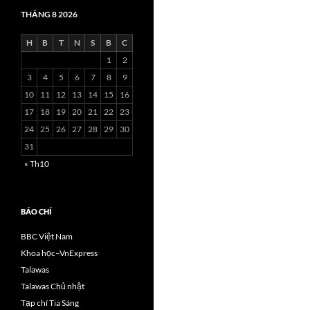
THÁNG 8 2026
H
B
T
N
S
B
C
1
2
3
4
5
6
7
8
9
10
11
12
13
14
15
16
17
18
19
20
21
22
23
24
25
26
27
28
29
30
31
« Th10
BÁO CHÍ
BBC Việt Nam
Khoa học–VnExpress
Talawas
Talawas Chủ nhật
Tạp chí Tia Sáng