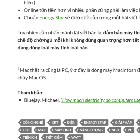
hơn.)
Online tốn tiền hơn vì nhiều phần cứng phải làm việc 
Chuẩn
Energy Star
sẽ được đề cập trong một bài viết 
Tuy nhiên cần nhấn mạnh lại với bạn là,
đảm bảo máy tín
chế độ chờ/ngủ mỗi khi không dùng quan trọng hơn tất
đang dùng loại máy tính loại nào.
1
Mac thật ra cũng là PC, ý ở đây là dòng máy Macintosh 
chạy Mac OS.
Tham khảo:
Bluejay, Michael.
“How much electricity do computers use
CÔNG NGHỆ
CRT
ĐIỆN
ENERGY STAR
GIẢI PHÁP
LCD
MAC
MÁY TÍNH
NĂNG LƯỢNG
NGU
PC
TIỆN ÍCH
TIẾT KIỆM
WATT