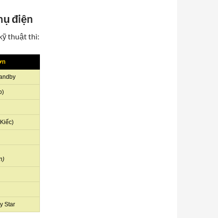
hụ điện
ỹ thuật thì:
ơn
tandby
p)
Kiếc)
n)
y Star