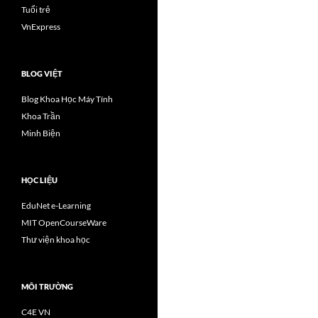
Tuổi trẻ
VnExpress
BLOG VIỆT
Blog Khoa Học Máy Tính
Khoa Trần
Minh Biện
HỌC LIỆU
EduNet e-Learning
MIT OpenCourseWare
Thư viện khoa học
MÔI TRƯỜNG
C4E VN