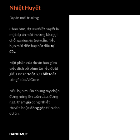
Search
Nhiệt Huyết
Skip
Dự án môi trường
to
Chào bạn,
dự án Nhiệt Huyết
là
content
một dự án môi trường kêu gọi
chống
nóng lên toàn cầu
. Nếu
bạn mới đến hãy bắt đầu
tại
đây
.
Một phần của dự án bao gồm
việc dịch bộ phim tài liệu đoạt
giải Oscar
"Một Sự Thật Mất
Lòng"
của Al Gore.
Nếu bạn muốn chung tay chặn
đứng nóng lên toàn cầu, đừng
ngại
tham gia
cùng Nhiệt
Huyết, hoặc
đóng góp tiền
cho
dự án.
DANH MỤC