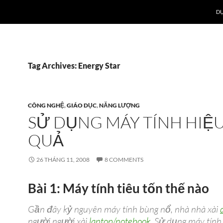
DỰ
Tag Archives: Energy Star
CÔNG NGHỆ
,
GIÁO DỤC
,
NĂNG LƯỢNG
SỬ DỤNG MÁY TÍNH HIỆ
QUẢ
26 THÁNG 11, 2008
8 COMMENTS
Bài 1: Máy tính tiêu tốn thế nào
Gần đây kỷ nguyên máy tính bùng nổ, nhà nhà xài
người người xài
laptop/notebook
. Sử dụng máy tính