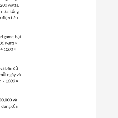
 200 watts,
s nữa; tổng
 điện tiêu
ơi game, bật
30 watts ×
 ÷ 1000 ×
 và bạn đủ
 mỗi ngày và
m ÷ 1000 ×
00,000 và
h dùng của