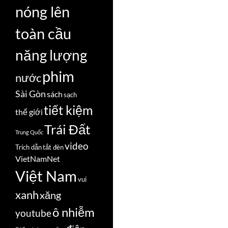
nóng lên
toàn cầu
năng lượng
phim
nước
Sài Gòn
sách
sạch
tiết kiệm
thế giới
Trái Đất
Trung Quốc
video
Trích dẫn
tắt đèn
VietNamNet
Việt Nam
vui
xanh
xăng
ô nhiễm
youtube