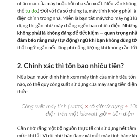
nhãn mác của máy hoặc hỏi nhà sản xuất. Nếu vẫn không 
thể
tự đo
.) Đối với đa số chúng ta, máy tính không phải 
điện chính trong nhà. Miễn là bạn tắt máy/cho máy ngủ l
dụng thì gần như máy chẳng ngốn bao nhiêu điện.
Nhưng 
không phải là không đáng để tiết kiệm — quan trọng nhấ
đảm bảo rằng máy (tự động) ngủ khi bạn không dùng tới
thật ngớ ngẩn nếu lãng phí năng lượng khi không cần tới
2. Chính xác thì tốn bao nhiêu tiền?
Nếu bạn muốn định hình xem máy tính của mình tiêu tốn
nào, có thể quy công suất sử dụng của máy sang tiền điệ
thức:
Công suất máy tính (watts)
×
số giờ sử dụng
÷
10
điện trên một kilowatt-giờ
=
tiền điện
Cần nhớ rằng một bộ nguồn thực tế chỉ sử dụng hết tầm 
mức khi tải. Ví dụ như bạn đang xài một máy tính hàng k