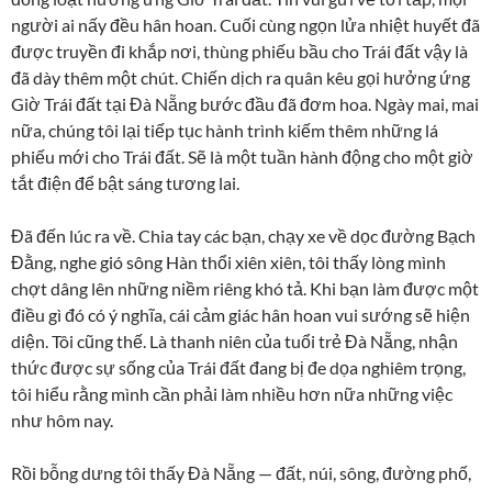
người ai nấy đều hân hoan. Cuối cùng ngọn lửa nhiệt huyết đã
được truyền đi khắp nơi, thùng phiếu bầu cho Trái đất vậy là
đã dày thêm một chút. Chiến dịch ra quân kêu gọi hưởng ứng
Giờ Trái đất tại Đà Nẵng bước đầu đã đơm hoa. Ngày mai, mai
nữa, chúng tôi lại tiếp tục hành trình kiếm thêm những lá
phiếu mới cho Trái đất. Sẽ là một tuần hành động cho một giờ
tắt điện để bật sáng tương lai.
Đã đến lúc ra về. Chia tay các bạn, chạy xe về dọc đường Bạch
Đằng, nghe gió sông Hàn thổi xiên xiên, tôi thấy lòng mình
chợt dâng lên những niềm riêng khó tả. Khi bạn làm được một
điều gì đó có ý nghĩa, cái cảm giác hân hoan vui sướng sẽ hiện
diện. Tôi cũng thế. Là thanh niên của tuổi trẻ Đà Nẵng, nhận
thức được sự sống của Trái đất đang bị đe dọa nghiêm trọng,
tôi hiểu rằng mình cần phải làm nhiều hơn nữa những việc
như hôm nay.
Rồi bỗng dưng tôi thấy Đà Nẵng — đất, núi, sông, đường phố,