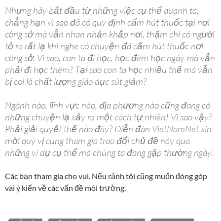
Nhưng hãy bắt đầu từ những việc cụ thể quanh ta,
chẳng hạn vì sao đã có quy định cấm hút thuốc tại nơi
công sở mà vẫn nhan nhản khắp nơi, thậm chí có người
tỏ ra rất lạ khi nghe có chuyện đã cấm hút thuốc nơi
công sở. Vì sao, con ta đi học, học đêm học ngày mà vẫn
phải đi học thêm? Tại sao con ta học nhiều thế mà vẫn
bị coi là chất lượng giáo dục sút giảm?
Ngành nào, lĩnh vực nào, địa phương nào cũng đang có
những chuyện lạ xảy ra một cách tự nhiên! Vì sao vậy?
Phải giải quyết thế nào đây? Diễn đàn VietNamNet xin
mời quý vị cùng tham gia trao đổi chủ đề này qua
những ví dụ cụ thể mà chúng ta đang gặp thường ngày.
Các bạn tham gia cho vui. Nếu rảnh tôi cũng muốn đóng góp
vài ý kiến về các vấn đề môi trường.