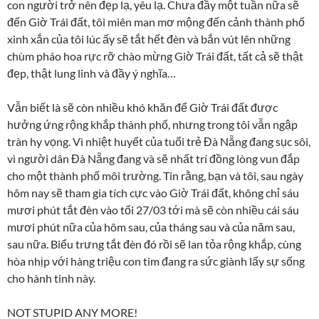
con người trở nên đẹp lạ, yêu lạ. Chưa đầy một tuần nữa sẽ
đến Giờ Trái đất, tôi miên man mơ mộng đến cảnh thành phố
xinh xắn của tôi lúc ấy sẽ tắt hết đèn và bắn vút lên những
chùm pháo hoa rực rỡ chào mừng Giờ Trái đất, tất cả sẽ thật
đẹp, thật lung linh và đầy ý nghĩa…
Vẫn biết là sẽ còn nhiều khó khăn để Giờ Trái đất được
hưởng ứng rộng khắp thành phố, nhưng trong tôi vẫn ngập
tràn hy vọng. Vì nhiệt huyết của tuổi trẻ Đà Nẵng đang sục sôi,
vì người dân Đà Nẵng đang và sẽ nhất trí đồng lòng vun đắp
cho một thành phố môi trường. Tin rằng, bạn và tôi, sau ngày
hôm nay sẽ tham gia tích cực vào Giờ Trái đất, không chỉ sáu
mươi phút tắt đèn vào tối 27/03 tới mà sẽ còn nhiều cái sáu
mươi phút nữa của hôm sau, của tháng sau và của năm sau,
sau nữa. Biểu trưng tắt đèn đó rồi sẽ lan tỏa rộng khắp, cùng
hòa nhịp với hàng triệu con tim đang ra sức giành lấy sự sống
cho hành tinh này.
NOT STUPID ANY MORE!