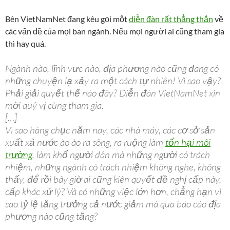
Bên VietNamNet đang kêu gọi một
diễn đàn rất thẳng thắn
về
các vấn đề của mọi ban ngành. Nếu mọi người ai cũng tham gia
thì hay quá.
Ngành nào, lĩnh vưc nào, địa phương nào cũng đang có
những chuyện lạ xảy ra một cách tự nhiên! Vì sao vậy?
Phải giải quyết thế nào đây? Diễn đàn VietNamNet xin
mời quý vị cùng tham gia.
[…]
Vì sao hàng chục năm nay, các nhà máy, các cơ sở sản
xuất xả nước ào ào ra sông, ra ruộng làm
tổn hại môi
trường
, làm khổ người dân mà những người có trách
nhiệm, những ngành có trách nhiệm không nghe, không
thấy, để rồi bây giờ ai cũng kiên quyết đề nghị cấp này,
cấp khác xử lý? Và có những việc lớn hơn, chẳng hạn vì
sao tỷ lệ tăng trưởng cả nước giảm mà qua báo cáo địa
phương nào cũng tăng?