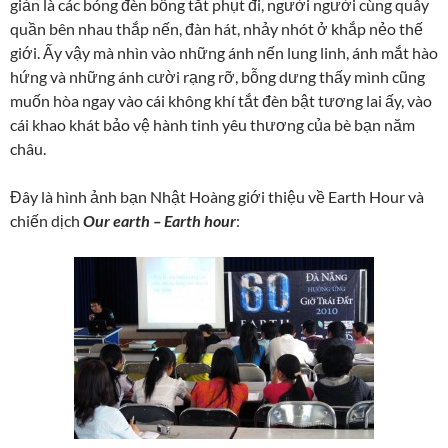
giản là các bóng đèn bỗng tắt phụt đi, người người cùng quây
quần bên nhau thắp nến, đàn hát, nhảy nhót ở khắp nẻo thế
giới. Ấy vậy mà nhìn vào những ánh nến lung linh, ánh mắt hào
hứng và những ánh cười rạng rỡ, bỗng dưng thấy mình cũng
muốn hòa ngay vào cái không khí tắt đèn bật tương lai ấy, vào
cái khao khát bảo vệ hành tinh yêu thương của bè bạn năm
châu.
Đây là hình ảnh bạn Nhật Hoàng giới thiệu về Earth Hour và
chiến dịch
Our earth – Earth hour
: