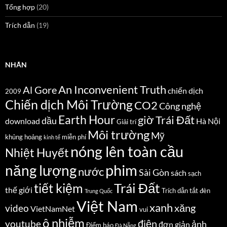
Tổng hợp
(20)
Trích dẫn
(19)
NHÃN
An Inconvenient Truth
Al Gore
chiến dịch
2009
Chiến dịch Môi Trường
CO2
Công nghệ
Earth Hour
giờ Trái Đất
dầu
download
Hà Nội
Giải trí
Môi trường
Mỹ
khủng hoảng
miễn phí
kinh tế
nóng lên toàn cầu
Nhiệt Huyết
năng lượng
phim
nước
Sài Gòn
sách
sạch
Trái Đất
tiết kiệm
thế giới
Trích dẫn
tắt đèn
Trung Quốc
Việt Nam
xanh
xăng
video
VietNamNet
vui
ô nhiễm
điện
youtube
ảnh
đơn giản
Điểm báo
Đà Nẵng