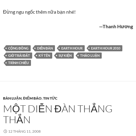
Đừng ngu ngốc thêm nữa bạn nhé!
—Thanh Hương
CỘNG ĐỒNG
DIỄN ĐÀN
EARTH HOUR
EARTH HOUR 2010
GIỜ TRÁI ĐẤT
KÝ TÊN
SỰ KIỆN
THẢO LUẬN
TRÌNH CHIẾU
BÀN LUẬN
,
ĐIỂM BÁO
,
TIN TỨC
MỘT DIỄN ĐÀN THẲNG
THẮN
12 THÁNG 11, 2008