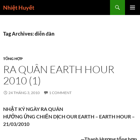
Skip
Search
Nhiệt Huyết
to
PRIMAR
content
MENU
Tag Archives: diễn đàn
TỔNG HỢP
RA QUÂN EARTH HOUR
2010 (1)
24 THÁNG 3, 2010
1 COMMENT
NHẬT KÝ NGÀY RA QUÂN
HƯỞNG ỨNG CHIẾN DỊCH OUR EARTH – EARTH HOUR –
21/03/2010
—Thanh Hương tổng hợp