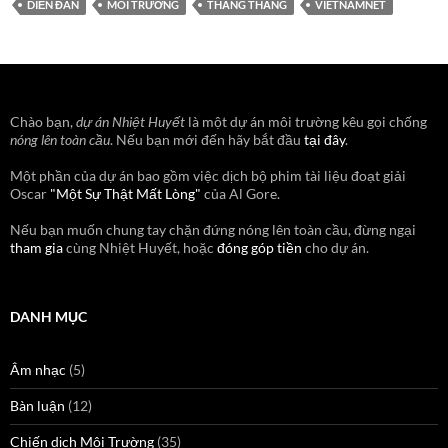
DIỄN ĐÀN
MÔI TRƯỜNG
THẲNG THẮNG
VIETNAMNET
Chào bạn,
dự án Nhiệt Huyết
là một dự án môi trường kêu gọi chống
nóng lên toàn cầu
. Nếu bạn mới đến hãy bắt đầu
tại đây
.
Một phần của dự án bao gồm việc dịch bộ phim tài liệu đoạt giải
Oscar
"Một Sự Thật Mất Lòng"
của Al Gore.
Nếu bạn muốn chung tay chặn đứng nóng lên toàn cầu, đừng ngại
tham gia
cùng Nhiệt Huyết, hoặc
đóng góp tiền
cho dự án.
DANH MỤC
Âm nhạc
(5)
Bàn luận
(12)
Chiến dịch Môi Trường
(35)