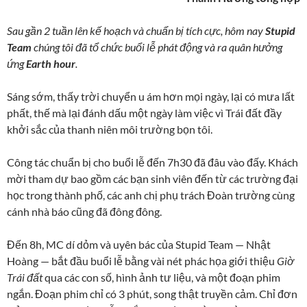
Sau gần 2 tuần lên kế hoạch và chuẩn bị tích cực, hôm nay
Stupid
Team
chúng tôi đã tổ chức buổi lễ phát động và ra quân hưởng
ứng
Earth hour
.
Sáng sớm, thấy trời chuyển u ám hơn mọi ngày, lại có mưa lất
phất, thế mà lại đánh dấu một ngày làm việc vì Trái đất đầy
khởi sắc của thanh niên môi trường bọn tôi.
Công tác chuẩn bị cho buổi lễ đến 7h30 đã đâu vào đấy. Khách
mời tham dự bao gồm các bạn sinh viên đến từ các trường đại
học trong thành phố, các anh chị phụ trách Đoàn trường cùng
cánh nhà báo cũng đã đông đông.
Đến 8h, MC dí dỏm và uyên bác của Stupid Team — Nhật
Hoàng — bắt đầu buổi lễ bằng vài nét phác họa giới thiệu
Giờ
Trái đất
qua các con số, hình ảnh tư liệu, và một đoạn phim
ngắn. Đoạn phim chỉ có 3 phút, song thật truyền cảm. Chỉ đơn