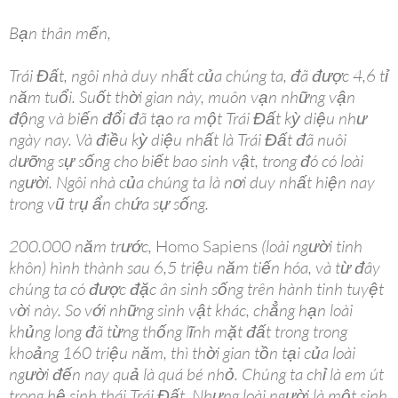
Bạn thân mến,
Trái Đất, ngôi nhà duy nhất của chúng ta, đã được 4,6 tỉ
năm tuổi. Suốt thời gian này, muôn vạn những vận
động và biến đổi đã tạo ra một Trái Đất kỳ diệu như
ngày nay. Và điều kỳ diệu nhất là Trái Đất đã nuôi
dưỡng sự sống cho biết bao sinh vật, trong đó có loài
người. Ngôi nhà của chúng ta là nơi duy nhất hiện nay
trong vũ trụ ẩn chứa sự sống.
200.000 năm trước,
Homo Sapiens
(loài người tinh
khôn) hình thành sau 6,5 triệu năm tiến hóa, và từ đây
chúng ta có được đặc ân sinh sống trên hành tinh tuyệt
vời này. So với những sinh vật khác, chẳng hạn loài
khủng long đã từng thống lĩnh mặt đất trong trong
khoảng 160 triệu năm, thì thời gian tồn tại của loài
người đến nay quả là quá bé nhỏ. Chúng ta chỉ là em út
trong hệ sinh thái Trái Đất. Nhưng loài người là một sinh