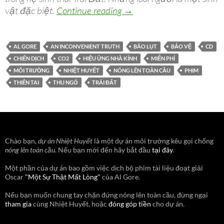
Thư ngỏ cho chiến dịch N
vật đặc biệt.
Continue reading
→
AL GORE
AN INCONVENIENT TRUTH
BÃO LỤT
BẢO VỆ
CD
CHIẾN DỊCH
CO2
HIỆU ỨNG NHÀ KÍNH
MIỄN PHÍ
MÔI TRƯỜNG
NHIỆT HUYẾT
NÓNG LÊN TOÀN CẦU
PHIM
THIÊN TAI
THU NGỎ
TRÁI ĐẤT
Chào bạn,
dự án Nhiệt Huyết
là một dự án môi trường kêu gọi chống
nóng lên toàn cầu
. Nếu bạn mới đến hãy bắt đầu
tại đây
.
Một phần của dự án bao gồm việc dịch bộ phim tài liệu đoạt giải
Oscar
"Một Sự Thật Mất Lòng"
của Al Gore.
Nếu bạn muốn chung tay chặn đứng nóng lên toàn cầu, đừng ngại
tham gia
cùng Nhiệt Huyết, hoặc
đóng góp tiền
cho dự án.