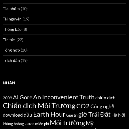
Tác phẩm
(10)
Tài nguyên
(19)
Thông báo
(8)
Tin tức
(22)
Tổng hợp
(20)
Trích dẫn
(19)
NHÃN
An Inconvenient Truth
Al Gore
chiến dịch
2009
Chiến dịch Môi Trường
CO2
Công nghệ
Earth Hour
giờ Trái Đất
dầu
download
Hà Nội
Giải trí
Môi trường
Mỹ
khủng hoảng
miễn phí
kinh tế