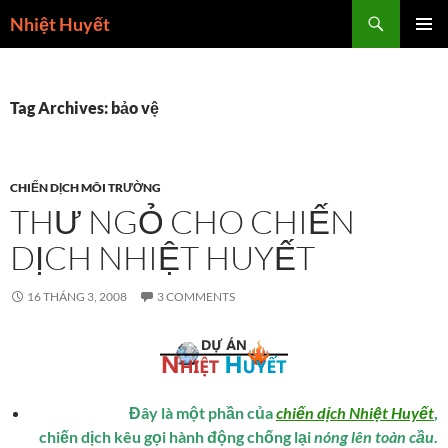
Skip
Search
Nhiệt Huyết
to
PRIMAR
content
MENU
Tag Archives: bảo vệ
CHIẾN DỊCH MÔI TRƯỜNG
THƯ NGỎ CHO CHIẾN
DỊCH NHIỆT HUYẾT
16 THÁNG 3, 2008
3 COMMENTS
Đây là một phần của
chiến dịch Nhiệt Huyết
,
chiến dịch kêu gọi hành động chống lại
nóng lên toàn cầu
.