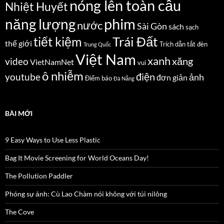
nóng lên toàn cầu
Nhiệt Huyết
năng lượng
phim
nước
Sài Gòn
sách
sạch
Trái Đất
tiết kiệm
thế giới
Trích dẫn
tắt đèn
Trung Quốc
Việt Nam
xanh
xăng
video
VietNamNet
vui
ô nhiễm
điện
youtube
ảnh
đơn giản
Điểm báo
Đà Nẵng
BÀI MỚI
9 Easy Ways to Use Less Plastic
Bag It Movie Screening for World Oceans Day!
The Pollution Paddler
Phóng sự ảnh: Cù Lao Chàm nói không với túi nilông
The Cove