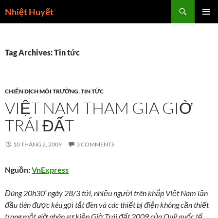
Skip
Search
Nhiệt Huyết
to
PRIMAR
content
MENU
Tag Archives: Tin tức
CHIẾN DỊCH MÔI TRƯỜNG
,
TIN TỨC
VIỆT NAM THAM GIA GIỜ
TRÁI ĐẤT
10 THÁNG 2, 2009
3 COMMENTS
Nguồn:
VnExpress
Đúng 20h30′ ngày 28/3 tới, nhiều người trên khắp Việt Nam lần
đầu tiên được kêu gọi tắt đèn và các thiết bị điện không cần thiết
trong một giờ nhân sự kiện Giờ Trái đất 2009 của Quỹ quốc tế