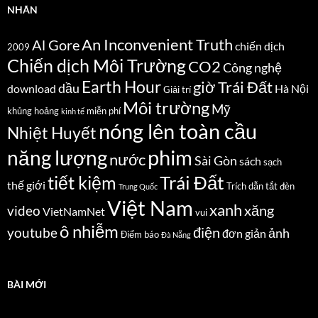
NHÃN
An Inconvenient Truth
Al Gore
chiến dịch
2009
Chiến dịch Môi Trường
CO2
Công nghệ
Earth Hour
giờ Trái Đất
dầu
download
Hà Nội
Giải trí
Môi trường
Mỹ
khủng hoảng
miễn phí
kinh tế
nóng lên toàn cầu
Nhiệt Huyết
năng lượng
phim
nước
Sài Gòn
sách
sạch
Trái Đất
tiết kiệm
thế giới
Trích dẫn
tắt đèn
Trung Quốc
Việt Nam
xanh
xăng
video
VietNamNet
vui
ô nhiễm
điện
youtube
ảnh
đơn giản
Điểm báo
Đà Nẵng
BÀI MỚI