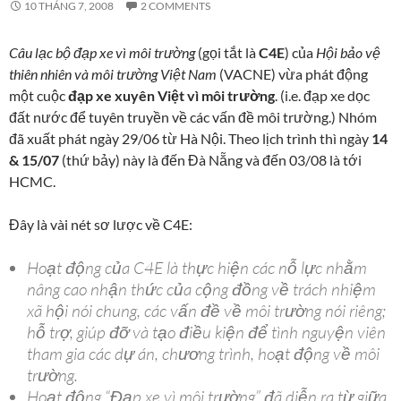
10 THÁNG 7, 2008
2 COMMENTS
Câu lạc bộ đạp xe vì môi trường
(gọi tắt là
C4E
) của
Hội bảo vệ
thiên nhiên và môi trường Việt Nam
(VACNE) vừa phát động
một cuộc
đạp xe xuyên Việt vì môi trường
. (i.e. đạp xe dọc
đất nước để tuyên truyền về các vấn đề môi trường.) Nhóm
đã xuất phát ngày 29/06 từ Hà Nội. Theo lịch trình thì ngày
14
& 15/07
(thứ bảy) này là đến Đà Nẵng và đến 03/08 là tới
HCMC.
Đây là vài nét sơ lược về C4E:
Hoạt động của C4E là thực hiện các nỗ lực nhằm
nâng cao nhận thức của cộng đồng về trách nhiệm
xã hội nói chung, các vấn đề về môi trường nói riêng;
hỗ trợ, giúp đỡ và tạo điều kiện để tình nguyện viên
tham gia các dự án, chương trình, hoạt động về môi
trường.
Hoạt động “Đạp xe vì môi trường” đã diễn ra từ giữa