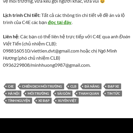
vệ môi trường, vừa kêu gọi người khác, vừa vui
Lịch trình Chi tiết:
Tất cả các thông tin chi tiết về đề án và lộ
trình của C4E các bạn
đọc tại đây
.
Liên hệ:
Các bạn có thể liên hệ trực tiếp với C4E qua anh
Đoàn
Việt Tiến
(chủ nhiệm CLB):
0988160510/
viettien.dvt@gmail.com
hoặc chị
Ngô Minh
Hương
(phó chủ nhiệm CLB)
0936229808/
minhhuong0987@gmail.com
.
C4E
CHIẾN DỊCH MÔI TRƯỜNG
CLB
ĐÀ NẴNG
ĐẠP XE
HÀ NỘI
MÔI TRƯỜNG
SÀI GÒN
THAM QUAN
TIN TỨC
TÌNH NGUYỆN
XE ĐẠP
XUYÊN VIỆT