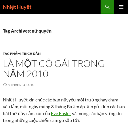
Skip
Search
Nhiệt Huyết
to
PRIMAR
content
MENU
Tag Archives: nữ quyền
TÁC PHẨM
,
TRÍCH DẪN
LÀ MỘT CÔ GÁI TRONG
NĂM 2010
8 THÁNG 3, 2010
Nhiệt Huyết xin chúc các bạn nữ, yêu môi trường hay chưa
yêu lắm, một ngày mùng 8 tháng Ba ấm áp. Xin gởi đến các bạn
bài thơ đầy cảm xúc của
Eve Ensler
và mong các bạn vững tin
trong những cuộc chiến cam go sắp tới.