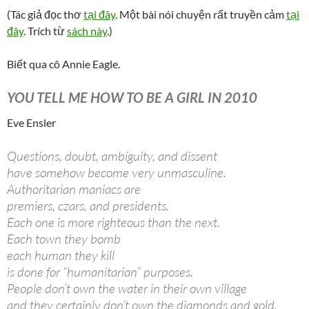
(Tác giả đọc thơ
tại đây
. Một bài nói chuyện rất truyền cảm
tại
đây
. Trích từ
sách này
.)
Biết qua cô Annie Eagle.
YOU TELL ME HOW TO BE A GIRL IN 2010
Eve Ensler
Questions, doubt, ambiguity, and dissent
have somehow become very unmasculine.
Authoritarian maniacs are
premiers, czars, and presidents.
Each one is more righteous than the next.
Each town they bomb
each human they kill
is done for “humanitarian” purposes.
People don’t own the water in their own village
and they certainly don’t own the diamonds and gold.