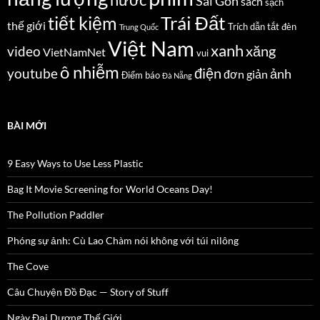
nước
Sài Gòn
sách
sạch
Trái Đất
tiết kiệm
thế giới
Trích dẫn
tắt đèn
Trung Quốc
Việt Nam
xanh
xăng
video
VietNamNet
vui
ô nhiễm
điện
youtube
ảnh
đơn giản
Điểm báo
Đà Nẵng
BÀI MỚI
9 Easy Ways to Use Less Plastic
Bag It Movie Screening for World Oceans Day!
The Pollution Paddler
Phóng sự ảnh: Cù Lao Chàm nói không với túi nilông
The Cove
Câu Chuyện Đồ Đạc — Story of Stuff
Ngày Đại Dương Thế Giới