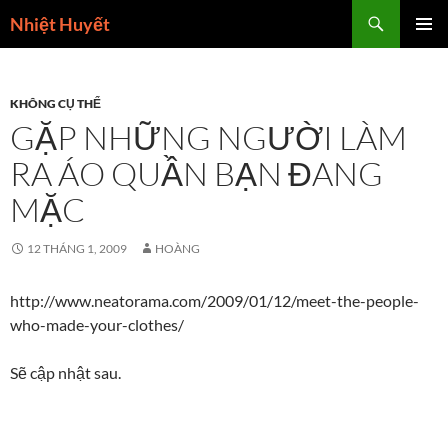
Skip
Search
Nhiệt Huyết
to
PRIMAR
content
MENU
KHÔNG CỤ THỂ
GẶP NHỮNG NGƯỜI LÀM
RA ÁO QUẦN BẠN ĐANG
MẶC
12 THÁNG 1, 2009
HOÀNG
http://www.neatorama.com/2009/01/12/meet-the-people-
who-made-your-clothes/
Sẽ cập nhật sau.