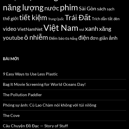
năng lượng
phim
nước
Sài Gòn
sách
sạch
Trái Đất
tiết kiệm
thế giới
Trích dẫn
tắt đèn
Trung Quốc
Việt Nam
xanh
xăng
video
VietNamNet
vui
ô nhiễm
điện
youtube
ảnh
đơn giản
Điểm báo
Đà Nẵng
BÀI MỚI
9 Easy Ways to Use Less Plastic
Bag It Movie Screening for World Oceans Day!
The Pollution Paddler
Phóng sự ảnh: Cù Lao Chàm nói không với túi nilông
The Cove
Câu Chuyện Đồ Đạc — Story of Stuff