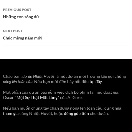
Post
PREVIOUS POST
navigation
Những con sóng dữ
NEXT POST
Chúc mừng năm mới
Chào bạn,
dự án Nhiệt Huyết
là một dự án môi trường kêu gọi chống
nóng lên toàn cầu
. Nếu bạn mới đến hãy bắt đầu
tại đây
.
Một phần của dự án bao gồm việc dịch bộ phim tài liệu đoạt giải
Oscar
"Một Sự Thật Mất Lòng"
của Al Gore.
Nếu bạn muốn chung tay chặn đứng nóng lên toàn cầu, đừng ngại
tham gia
cùng Nhiệt Huyết, hoặc
đóng góp tiền
cho dự án.