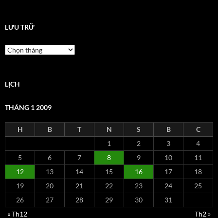
LƯU TRỮ
Lưu
trữ
LỊCH
THÁNG 1 2009
H
B
T
N
S
B
C
1
2
3
4
5
6
7
8
9
10
11
12
13
14
15
16
17
18
19
20
21
22
23
24
25
26
27
28
29
30
31
« Th12
Th2 »